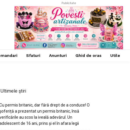
Publicitate
omandari
Sfaturi
Anunturi
Ghid de oras
Utile
Ultimele ştiri
Cu permis britanic, dar fără drept de a conduce! O
șoferiță a prezentat un permis britanic, însă
verificările au scos la iveală adevărul. Un
adolescent de 16 ani, prins și el în afara legii