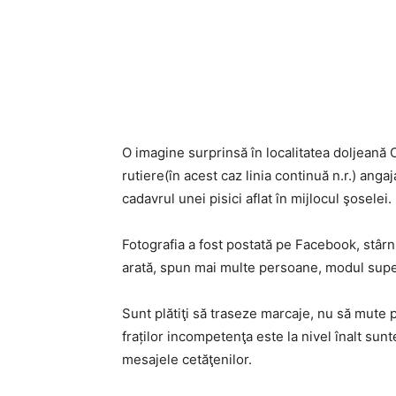
O imagine surprinsă în localitatea doljeană C
rutiere(în acest caz linia continuă n.r.) ang
cadavrul unei pisici aflat în mijlocul şoselei.
Fotografia a fost postată pe Facebook, stârni
arată, spun mai multe persoane, modul superfi
Sunt plătiţi să traseze marcaje, nu să mute pi
fraților incompetenţa este la nivel înalt su
mesajele cetăţenilor.