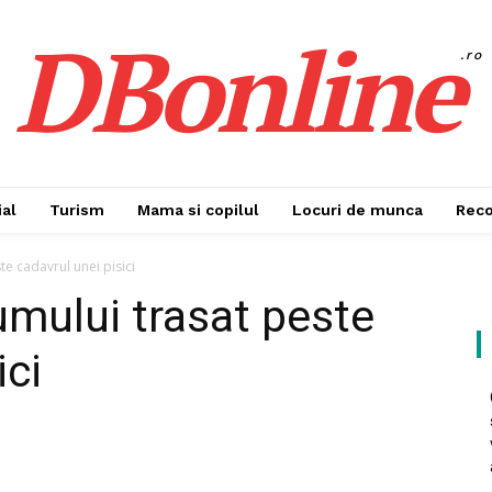
DBonline
.ro
al
Turism
Mama si copilul
Locuri de munca
Rec
te cadavrul unei pisici
umului trasat peste
ici