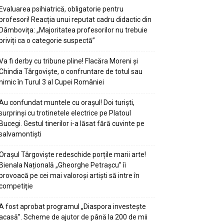
Evaluarea psihiatrică, obligatorie pentru
profesori! Reacția unui reputat cadru didactic din
Dâmbovița: „Majoritatea profesorilor nu trebuie
priviți ca o categorie suspectă”
Va fi derby cu tribune pline! Flacăra Moreni și
Chindia Târgoviște, o confruntare de totul sau
nimic în Turul 3 al Cupei României
Au confundat muntele cu orașul! Doi turiști,
surprinși cu trotinetele electrice pe Platoul
Bucegi. Gestul tinerilor i-a lăsat fără cuvinte pe
salvamontiști
Orașul Târgoviște redeschide porțile marii arte!
Bienala Națională „Gheorghe Petrașcu” îi
provoacă pe cei mai valoroși artiști să intre în
competiție
A fost aprobat programul „Diaspora investește
acasă”. Scheme de ajutor de până la 200 de mii