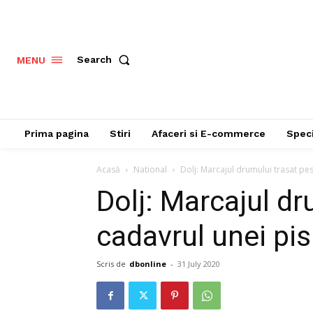
Search
MENU
Prima pagina
Stiri
Afaceri si E-commerce
Speci
Acasă
National
Dolj: Marcajul drumului trasat pes
Dolj: Marcajul dr
cadavrul unei pis
Scris de
dbonline
-
31 July 2020