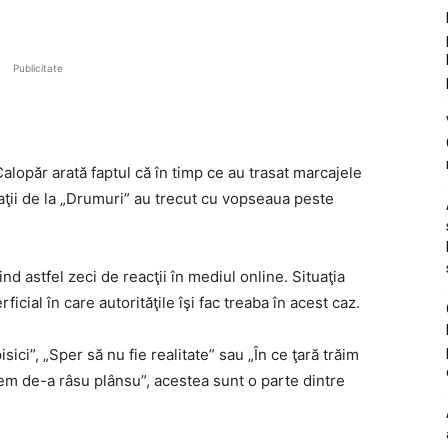
Publicitate
alopăr arată faptul că în timp ce au trasat marcajele
ajaţii de la „Drumuri” au trecut cu vopseaua peste
nd astfel zeci de reacţii în mediul online. Situaţia
cial în care autorităţile îşi fac treaba în acest caz.
sici”, „Sper să nu fie realitate” sau „În ce ţară trăim
ntem de-a râsu plânsu”, acestea sunt o parte dintre