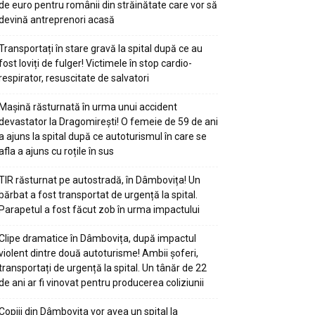
de euro pentru românii din străinătate care vor să
devină antreprenori acasă
Transportați în stare gravă la spital după ce au
fost loviți de fulger! Victimele în stop cardio-
respirator, resuscitate de salvatori
Mașină răsturnată în urma unui accident
devastator la Dragomirești! O femeie de 59 de ani
a ajuns la spital după ce autoturismul în care se
afla a ajuns cu roțile în sus
TIR răsturnat pe autostradă, în Dâmbovița! Un
bărbat a fost transportat de urgență la spital.
Parapetul a fost făcut zob în urma impactului
Clipe dramatice în Dâmbovița, după impactul
violent dintre două autoturisme! Ambii șoferi,
transportați de urgență la spital. Un tânăr de 22
de ani ar fi vinovat pentru producerea coliziunii
Copiii din Dâmbovița vor avea un spital la