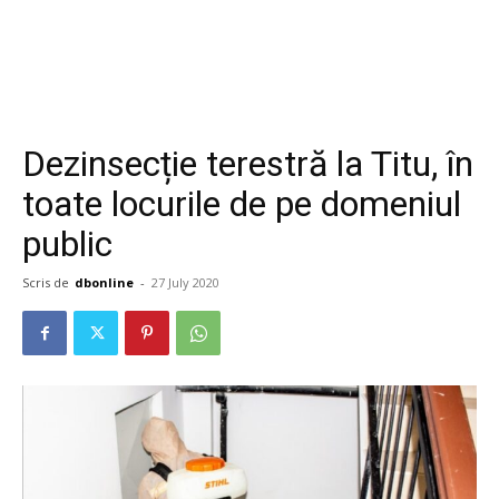
Dezinsecție terestră la Titu, în
toate locurile de pe domeniul
public
Scris de
dbonline
-
27 July 2020