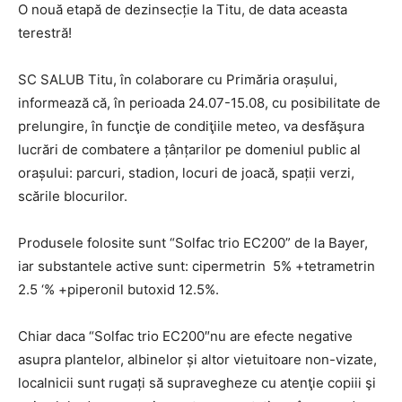
O nouă etapă de dezinsecție la Titu, de data aceasta
terestră!
SC SALUB Titu, în colaborare cu Primăria orașului,
informează că, în perioada 24.07-15.08, cu posibilitate de
prelungire, în funcţie de condiţiile meteo, va desfăşura
lucrări de combatere a țânțarilor pe domeniul public al
orașului: parcuri, stadion, locuri de joacă, spații verzi,
scările blocurilor.
Produsele folosite sunt “Solfac trio EC200” de la Bayer,
iar substantele active sunt: cipermetrin 5% +tetrametrin
2.5 ‘% +piperonil butoxid 12.5%.
Chiar daca “Solfac trio EC200″nu are efecte negative
asupra plantelor, albinelor și altor vietuitoare non-vizate,
localnicii sunt rugați să supravegheze cu atenţie copiii şi