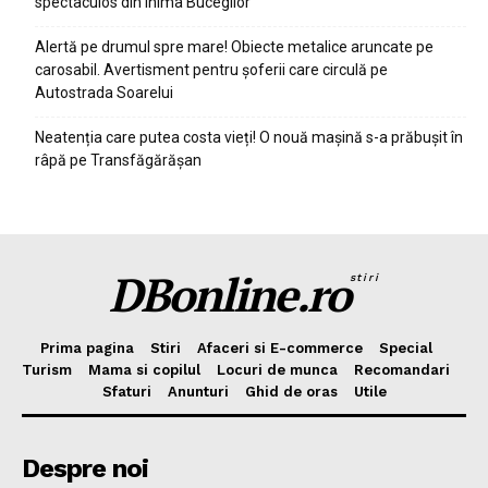
spectaculos din inima Bucegilor
Alertă pe drumul spre mare! Obiecte metalice aruncate pe
carosabil. Avertisment pentru șoferii care circulă pe
Autostrada Soarelui
Neatenția care putea costa vieți! O nouă mașină s-a prăbușit în
râpă pe Transfăgărășan
DBonline.ro
stiri
Prima pagina
Stiri
Afaceri si E-commerce
Special
Turism
Mama si copilul
Locuri de munca
Recomandari
Sfaturi
Anunturi
Ghid de oras
Utile
Despre noi