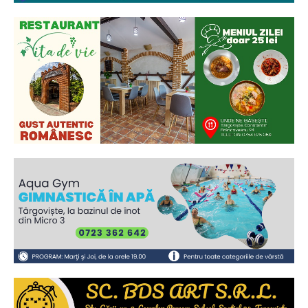
Ionuț Parghel
2
de 2