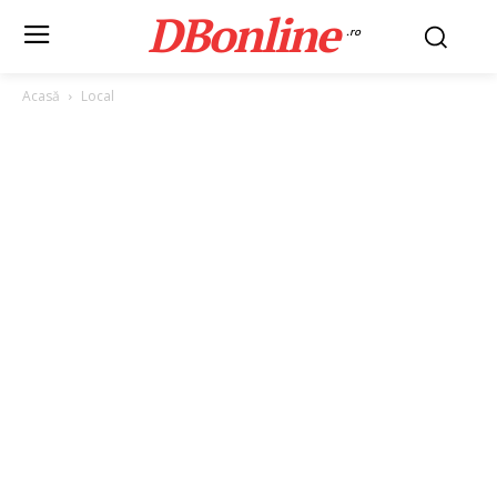
DBonline
.ro
Acasă
Local