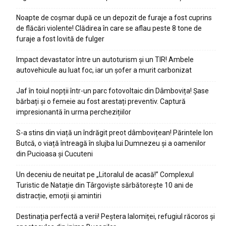
Noapte de coșmar după ce un depozit de furaje a fost cuprins
de flăcări violente! Clădirea în care se aflau peste 8 tone de
furaje a fost lovită de fulger
Impact devastator între un autoturism și un TIR! Ambele
autovehicule au luat foc, iar un șofer a murit carbonizat
Jaf în toiul nopții într-un parc fotovoltaic din Dâmbovița! Șase
bărbați și o femeie au fost arestați preventiv. Captură
impresionantă în urma perchezițiilor
S-a stins din viață un îndrăgit preot dâmbovițean! Părintele Ion
Butcă, o viață întreagă în slujba lui Dumnezeu și a oamenilor
din Pucioasa și Cucuteni
Un deceniu de neuitat pe „Litoralul de acasă!” Complexul
Turistic de Natație din Târgoviște sărbătorește 10 ani de
distracție, emoții și amintiri
Destinația perfectă a verii! Peștera Ialomiței, refugiul răcoros și