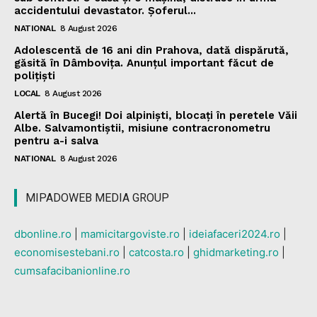
accidentului devastator. Șoferul...
NATIONAL
8 August 2026
Adolescentă de 16 ani din Prahova, dată dispărută,
găsită în Dâmbovița. Anunțul important făcut de
polițiști
LOCAL
8 August 2026
Alertă în Bucegi! Doi alpiniști, blocați în peretele Văii
Albe. Salvamontiștii, misiune contracronometru
pentru a-i salva
NATIONAL
8 August 2026
MIPADOWEB MEDIA GROUP
dbonline.ro
|
mamicitargoviste.ro
|
ideiafaceri2024.ro
|
economisestebani.ro
|
catcosta.ro
|
ghidmarketing.ro
|
cumsafacibanionline.ro