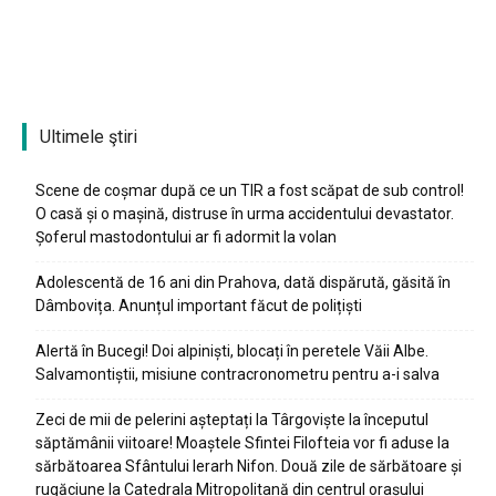
Ultimele ştiri
Scene de coșmar după ce un TIR a fost scăpat de sub control!
O casă și o mașină, distruse în urma accidentului devastator.
Șoferul mastodontului ar fi adormit la volan
Adolescentă de 16 ani din Prahova, dată dispărută, găsită în
Dâmbovița. Anunțul important făcut de polițiști
Alertă în Bucegi! Doi alpiniști, blocați în peretele Văii Albe.
Salvamontiștii, misiune contracronometru pentru a-i salva
Zeci de mii de pelerini așteptați la Târgoviște la începutul
săptămânii viitoare! Moaștele Sfintei Filofteia vor fi aduse la
sărbătoarea Sfântului Ierarh Nifon. Două zile de sărbătoare și
rugăciune la Catedrala Mitropolitană din centrul orașului