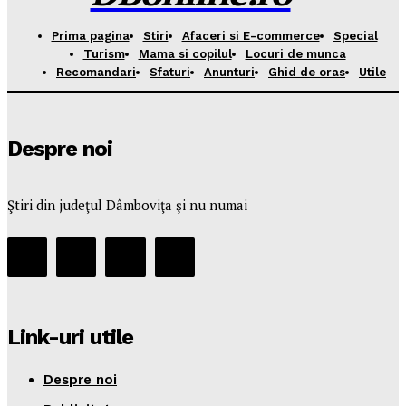
Prima pagina
Stiri
Afaceri si E-commerce
Special
Turism
Mama si copilul
Locuri de munca
Recomandari
Sfaturi
Anunturi
Ghid de oras
Utile
Despre noi
Ştiri din judeţul Dâmboviţa şi nu numai
Link-uri utile
Despre noi