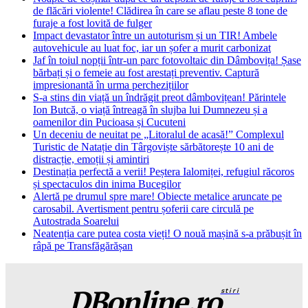
de flăcări violente! Clădirea în care se aflau peste 8 tone de
furaje a fost lovită de fulger
Impact devastator între un autoturism și un TIR! Ambele
autovehicule au luat foc, iar un șofer a murit carbonizat
Jaf în toiul nopții într-un parc fotovoltaic din Dâmbovița! Șase
bărbați și o femeie au fost arestați preventiv. Captură
impresionantă în urma perchezițiilor
S-a stins din viață un îndrăgit preot dâmbovițean! Părintele
Ion Butcă, o viață întreagă în slujba lui Dumnezeu și a
oamenilor din Pucioasa și Cucuteni
Un deceniu de neuitat pe „Litoralul de acasă!” Complexul
Turistic de Natație din Târgoviște sărbătorește 10 ani de
distracție, emoții și amintiri
Destinația perfectă a verii! Peștera Ialomiței, refugiul răcoros
și spectaculos din inima Bucegilor
Alertă pe drumul spre mare! Obiecte metalice aruncate pe
carosabil. Avertisment pentru șoferii care circulă pe
Autostrada Soarelui
Neatenția care putea costa vieți! O nouă mașină s-a prăbușit în
râpă pe Transfăgărășan
DBonline.ro
stiri