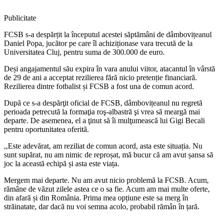
Publicitate
FCSB s-a despărțit la începutul acestei săptămâni de dâmbovițeanul
Daniel Popa, jucător pe care îl achiziționase vara trecută de la
Universitatea Cluj, pentru suma de 300.000 de euro.
Deși angajamentul său expira în vara anului viitor, atacantul în vârstă
de 29 de ani a acceptat rezilierea fără nicio pretenție financiară.
Rezilierea dintre fotbalist și FCSB a fost una de comun acord.
După ce s-a despărţit oficial de FCSB, dâmbovițeanul nu regretă
perioada petrecută la formaţia roş-albastră şi vrea să meargă mai
departe. De asemenea, el a ţinut să îi mulţumească lui Gigi Becali
pentru oportunitatea oferită.
,,Este adevărat, am reziliat de comun acord, asta este situația. Nu
sunt supărat, nu am nimic de reproșat, mă bucur că am avut șansa să
joc la această echipă și asta este viața.
Mergem mai departe. Nu am avut nicio problemă la FCSB. Acum,
rămâne de văzut zilele astea ce o sa fie. Acum am mai multe oferte,
din afară și din România. Prima mea opțiune este sa merg în
străinatate, dar dacă nu voi semna acolo, probabil rămân în țară.