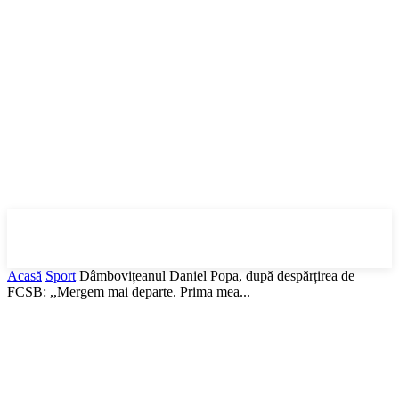
DBonline
.ro
Acasă
Sport
Dâmbovițeanul Daniel Popa, după despărțirea de
FCSB: ,,Mergem mai departe. Prima mea...