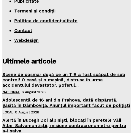
Publicitate
Termeni şi condiţii
Politica de confidenţialitate
Contact
Webdesign
Ultimele articole
Scene de coșmar după ce un TIR a fost scăpat de sub
control! O casă și o mașină, distruse în urma
accidentului devastator. Șoferul...
NATIONAL
8 August 2026
Adolescentă de 16 ani din Prahova, dată dispărută,
găsită în Dâmbovița. Anunțul important făcut de polițiști
LOCAL
8 August 2026
Alertă în Bucegi! Doi alpiniști, blocați în peretele Văii
Albe. Salvamontiștii, misiune contracronometru pentru
a-i salva