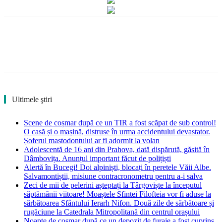
Ultimele ştiri
Scene de coșmar după ce un TIR a fost scăpat de sub control!
O casă și o mașină, distruse în urma accidentului devastator.
Șoferul mastodontului ar fi adormit la volan
Adolescentă de 16 ani din Prahova, dată dispărută, găsită în
Dâmbovița. Anunțul important făcut de polițiști
Alertă în Bucegi! Doi alpiniști, blocați în peretele Văii Albe.
Salvamontiștii, misiune contracronometru pentru a-i salva
Zeci de mii de pelerini așteptați la Târgoviște la începutul
săptămânii viitoare! Moaștele Sfintei Filofteia vor fi aduse la
sărbătoarea Sfântului Ierarh Nifon. Două zile de sărbătoare și
rugăciune la Catedrala Mitropolitană din centrul orașului
Noapte de coșmar după ce un depozit de furaje a fost cuprins