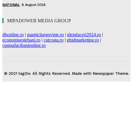
NATIONAL
8 August 2026
MIPADOWEB MEDIA GROUP
dbonline.ro
|
mamicitargoviste.ro
|
ideiafaceri2024.ro
|
economisestebani.ro
|
catcosta.ro
|
ghidmarketing.ro
|
cumsafacibanionline.ro
© 2021 tagDiv. All Rights Reserved. Made with Newspaper Theme.