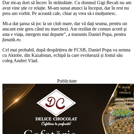
Dar mi-aș dori să încerc în străinătate. Cu domnul Gigi Becali nu am
avut vine știe ce relație. M-am sunat atunci la început, dar în rest nu
prea am vorbit. Pe această cale, chiar aș vrea să-i mulțumesc.
Mi-a dat şansa să joc la un club mare, dar vă daţi seama, pentru un
atacant este greu când nu marchezi. Am reziliat de comun acord şi
asta e viaţa, mergem mai departe”, a transmis Daniel Popa, pentru
fanatik.ro.
Cel mai probabil, după despărțirea de FCSB, Daniel Popa va semna
cu Aktobe, din Kazahstan, echipă la care evoluează și fostul său
coleg Andrei Vlad.
Publicitate