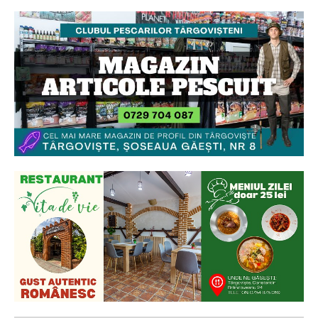
Ionuț Parghel
2
de 2