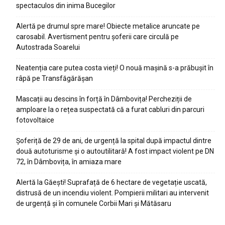
spectaculos din inima Bucegilor
Alertă pe drumul spre mare! Obiecte metalice aruncate pe
carosabil. Avertisment pentru șoferii care circulă pe
Autostrada Soarelui
Neatenția care putea costa vieți! O nouă mașină s-a prăbușit în
râpă pe Transfăgărășan
Mascații au descins în forță în Dâmbovița! Percheziții de
amploare la o rețea suspectată că a furat cabluri din parcuri
fotovoltaice
Șoferiță de 29 de ani, de urgență la spital după impactul dintre
două autoturisme și o autoutilitară! A fost impact violent pe DN
72, în Dâmbovița, în amiaza mare
Alertă la Găești! Suprafață de 6 hectare de vegetație uscată,
distrusă de un incendiu violent. Pompierii militari au intervenit
de urgență și în comunele Corbii Mari și Mătăsaru