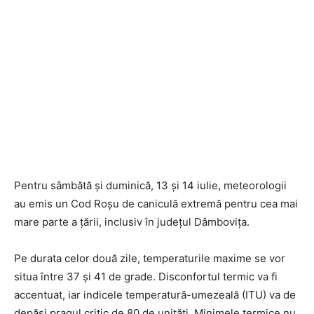
Pentru sâmbătă și duminică, 13 și 14 iulie, meteorologii
au emis un Cod Roșu de caniculă extremă pentru cea mai
mare parte a țării, inclusiv în județul Dâmbovița.
Pe durata celor două zile, temperaturile maxime se vor
situa între 37 și 41 de grade. Disconfortul termic va fi
accentuat, iar indicele temperatură-umezeală (ITU) va de
depăși pragul critic de 80 de unități. Minimele termice nu