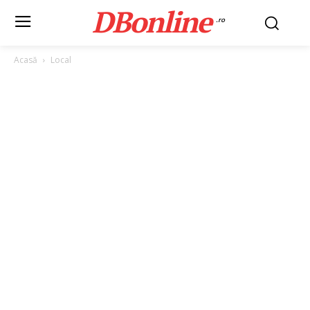
DBonline
.ro
Acasă
Local