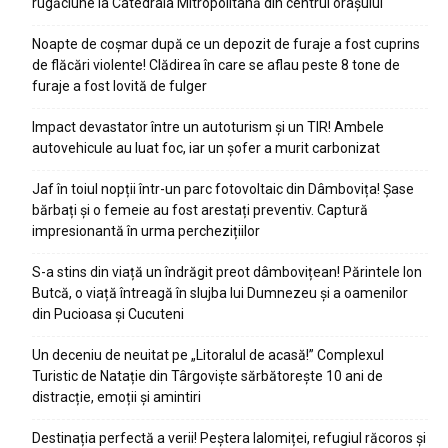
rugăciune la Catedrala Mitropolitană din centrul orașului
Noapte de coșmar după ce un depozit de furaje a fost cuprins
de flăcări violente! Clădirea în care se aflau peste 8 tone de
furaje a fost lovită de fulger
Impact devastator între un autoturism și un TIR! Ambele
autovehicule au luat foc, iar un șofer a murit carbonizat
Jaf în toiul nopții într-un parc fotovoltaic din Dâmbovița! Șase
bărbați și o femeie au fost arestați preventiv. Captură
impresionantă în urma perchezițiilor
S-a stins din viață un îndrăgit preot dâmbovițean! Părintele Ion
Butcă, o viață întreagă în slujba lui Dumnezeu și a oamenilor
din Pucioasa și Cucuteni
Un deceniu de neuitat pe „Litoralul de acasă!” Complexul
Turistic de Natație din Târgoviște sărbătorește 10 ani de
distracție, emoții și amintiri
Destinația perfectă a verii! Peștera Ialomiței, refugiul răcoros și