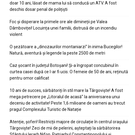
doar 10 ani, lăsat de mama lui să conducă un ATV. A fost
deschis dosar penal de polițiști
Foc și disperare la primele ore ale dimineții pe Valea
Dâmboviței! Locuința unei familii, distrusă de un incendiu
violent
O șezătoare a „dinozaurilor montaniarzi” în inima Bucegilor!
Natură, aventură și legende la peste 2500 de metri
Caz șocant în județul Botoșani! Și-a îngropat concubinul în
curtea casei după ce l-ar fi ucis. O femeie de 50 de ani, reținută
pentru omor calificat
10 ani de succes, sărbătoriți în stil mare la Târgoviște! A fost
mega petrecere pe „Litoralul de acasă” la aniversarea unui
deceniu de activitate! Peste 1,6 milioane de oameni au trecut
pragul Complexului Turistic de Natație
Atenție, șoferi! Restricții majore de circulație în centrul orașului
Târgoviște! Zeci de mii de pelerini, așteptați la sărbătorirea
Sfântului Ierarh Nifon, Patriarhul Constantinopolului și