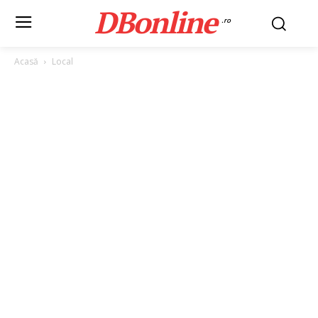
DBonline
.ro
Acasă
Local