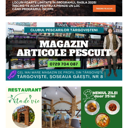
Ionuț Parghel
2
de 2