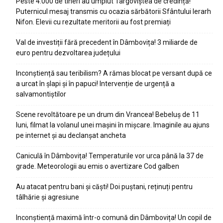
Peste 4.000 de tineri au umplut Târgoviștea de credință!
Puternicul mesaj transmis cu ocazia sărbătorii Sfântului Ierarh
Nifon. Elevii cu rezultate meritorii au fost premiați
Val de investiții fără precedent în Dâmbovița! 3 miliarde de
euro pentru dezvoltarea județului
Inconștiență sau teribilism? A rămas blocat pe versant după ce
a urcat în șlapi și în papuci! Intervenție de urgență a
salvamontiștilor
Scene revoltătoare pe un drum din Vrancea! Bebeluș de 11
luni, filmat la volanul unei mașini în mișcare. Imaginile au ajuns
pe internet și au declanșat ancheta
Caniculă în Dâmbovița! Temperaturile vor urca până la 37 de
grade. Meteorologii au emis o avertizare Cod galben
Au atacat pentru bani și căști! Doi puștani, reținuți pentru
tâlhărie și agresiune
Inconștiență maximă într-o comună din Dâmbovița! Un copil de