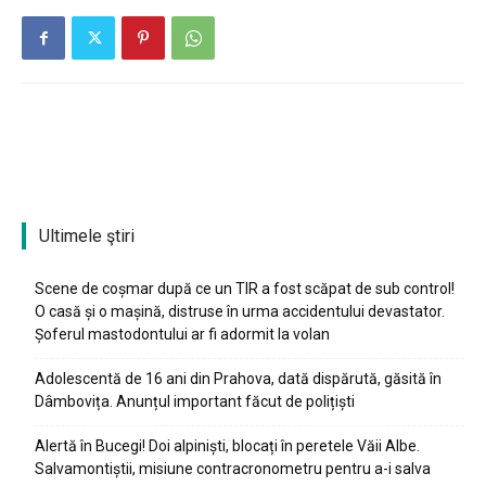
Ultimele ştiri
Scene de coșmar după ce un TIR a fost scăpat de sub control!
O casă și o mașină, distruse în urma accidentului devastator.
Șoferul mastodontului ar fi adormit la volan
Adolescentă de 16 ani din Prahova, dată dispărută, găsită în
Dâmbovița. Anunțul important făcut de polițiști
Alertă în Bucegi! Doi alpiniști, blocați în peretele Văii Albe.
Salvamontiștii, misiune contracronometru pentru a-i salva