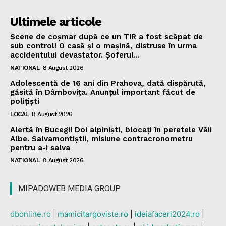
Ultimele articole
Scene de coșmar după ce un TIR a fost scăpat de
sub control! O casă și o mașină, distruse în urma
accidentului devastator. Șoferul...
NATIONAL
8 August 2026
Adolescentă de 16 ani din Prahova, dată dispărută,
găsită în Dâmbovița. Anunțul important făcut de
polițiști
LOCAL
8 August 2026
Alertă în Bucegi! Doi alpiniști, blocați în peretele Văii
Albe. Salvamontiștii, misiune contracronometru
pentru a-i salva
NATIONAL
8 August 2026
MIPADOWEB MEDIA GROUP
dbonline.ro
|
mamicitargoviste.ro
|
ideiafaceri2024.ro
|