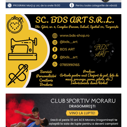
Ionuț Parghel
2
de 2