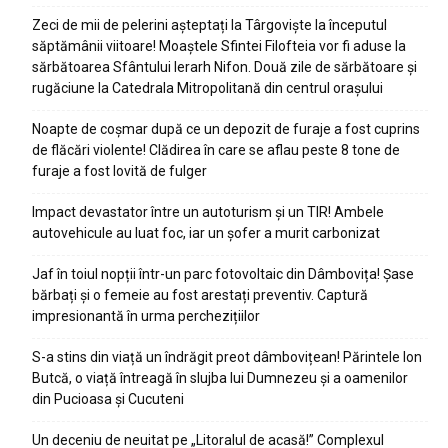
Zeci de mii de pelerini așteptați la Târgoviște la începutul
săptămânii viitoare! Moaștele Sfintei Filofteia vor fi aduse la
sărbătoarea Sfântului Ierarh Nifon. Două zile de sărbătoare și
rugăciune la Catedrala Mitropolitană din centrul orașului
Noapte de coșmar după ce un depozit de furaje a fost cuprins
de flăcări violente! Clădirea în care se aflau peste 8 tone de
furaje a fost lovită de fulger
Impact devastator între un autoturism și un TIR! Ambele
autovehicule au luat foc, iar un șofer a murit carbonizat
Jaf în toiul nopții într-un parc fotovoltaic din Dâmbovița! Șase
bărbați și o femeie au fost arestați preventiv. Captură
impresionantă în urma perchezițiilor
S-a stins din viață un îndrăgit preot dâmbovițean! Părintele Ion
Butcă, o viață întreagă în slujba lui Dumnezeu și a oamenilor
din Pucioasa și Cucuteni
Un deceniu de neuitat pe „Litoralul de acasă!” Complexul