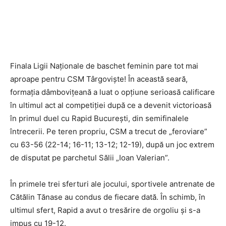
Finala Ligii Naționale de baschet feminin pare tot mai
aproape pentru CSM Târgoviște! În această seară,
formația dâmbovițeană a luat o opțiune serioasă calificare
în ultimul act al competiției după ce a devenit victorioasă
în primul duel cu Rapid București, din semifinalele
întrecerii. Pe teren propriu, CSM a trecut de „feroviare”
cu 63-56 (22-14; 16-11; 13-12; 12-19), după un joc extrem
de disputat pe parchetul Sălii „Ioan Valerian”.
În primele trei sferturi ale jocului, sportivele antrenate de
Cătălin Tănase au condus de fiecare dată. În schimb, în
ultimul sfert, Rapid a avut o tresărire de orgoliu și s-a
impus cu 19-12.