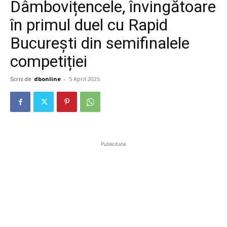
Dâmbovițencele, învingătoare
în primul duel cu Rapid
București din semifinalele
competiției
Scris de
dbonline
-
5 April 2025
Publicitate