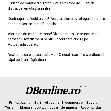
Turistic de Natație din Târgoviște sărbătorește 10 ani de
distracție, emoții și amintiri
Destinația perfectă a verii! Peștera Ialomiței, refugiul răcoros și
spectaculos din inima Bucegilor
Alertă pe drumul spre mare! Obiecte metalice aruncate pe
carosabil. Avertisment pentru șoferii care circulă pe
Autostrada Soarelui
Neatenția care putea costa vieți! O nouă mașină s-a prăbușit în
râpă pe Transfăgărășan
DBonline.ro
stiri
Prima pagina
Stiri
Afaceri si E-commerce
Special
Turism
Mama si copilul
Locuri de munca
Recomandari