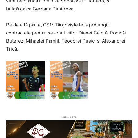
sunt belgianca Dominika Sobolska (Fillotrano) și
bulgăroaica Gergana Dimitrova.
Pe de altă parte, CSM Târgoviște le-a prelungit
contractele pentru sezonul viitor Dianei Calotă, Rodicăi
Buterez, Mihaelei Pamfil, Teodorei Pusici și Alexandrei
Trică.
Publicitate