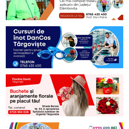
Ionuț Parghel
2
de 2