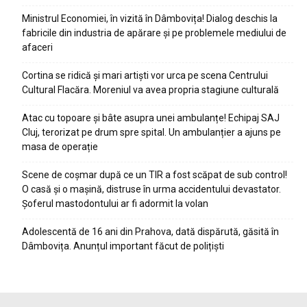
Ministrul Economiei, în vizită în Dâmbovița! Dialog deschis la
fabricile din industria de apărare și pe problemele mediului de
afaceri
Cortina se ridică și mari artiști vor urca pe scena Centrului
Cultural Flacăra. Moreniul va avea propria stagiune culturală
Atac cu topoare și bâte asupra unei ambulanțe! Echipaj SAJ
Cluj, terorizat pe drum spre spital. Un ambulanțier a ajuns pe
masa de operație
Scene de coșmar după ce un TIR a fost scăpat de sub control!
O casă și o mașină, distruse în urma accidentului devastator.
Șoferul mastodontului ar fi adormit la volan
Adolescentă de 16 ani din Prahova, dată dispărută, găsită în
Dâmbovița. Anunțul important făcut de polițiști