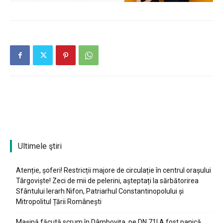
Ultimele ştiri
Atenție, șoferi! Restricții majore de circulație în centrul orașului
Târgoviște! Zeci de mii de pelerini, așteptați la sărbătorirea
Sfântului Ierarh Nifon, Patriarhul Constantinopolului și
Mitropolitul Țării Românești
Mașină făcută scrum în Dâmbovița, pe DN 71! A fost panică