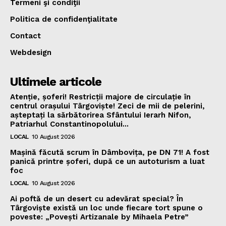
Termeni şi condiţii
Politica de confidenţialitate
Contact
Webdesign
Ultimele articole
Atenție, șoferi! Restricții majore de circulație în
centrul orașului Târgoviște! Zeci de mii de pelerini,
așteptați la sărbătorirea Sfântului Ierarh Nifon,
Patriarhul Constantinopolului...
LOCAL
10 August 2026
Mașină făcută scrum în Dâmbovița, pe DN 71! A fost
panică printre șoferi, după ce un autoturism a luat
foc
LOCAL
10 August 2026
Ai poftă de un desert cu adevărat special? În
Târgoviște există un loc unde fiecare tort spune o
poveste: „Povești Artizanale by Mihaela Petre”