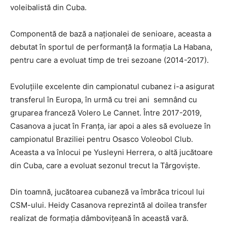
voleibalistă din Cuba.
Componentă de bază a naționalei de senioare, aceasta a
debutat în sportul de performanță la formația La Habana,
pentru care a evoluat timp de trei sezoane (2014-2017).
Evoluțiile excelente din campionatul cubanez i-a asigurat
transferul în Europa, în urmă cu trei ani semnând cu
gruparea franceză Volero Le Cannet. Între 2017-2019,
Casanova a jucat în Franța, iar apoi a ales să evolueze în
campionatul Braziliei pentru Osasco Voleobol Club.
Aceasta a va înlocui pe Yusleyni Herrera, o altă jucătoare
din Cuba, care a evoluat sezonul trecut la Târgoviște.
Din toamnă, jucătoarea cubaneză va îmbrăca tricoul lui
CSM-ului. Heidy Casanova reprezintă al doilea transfer
realizat de formația dâmbovițeană în această vară.