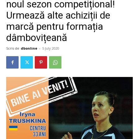
noul sezon competițional!
Urmează alte achiziții de
marcă pentru formația
dâmbovițeană
Scris de
dbonline
-
5 July 2020