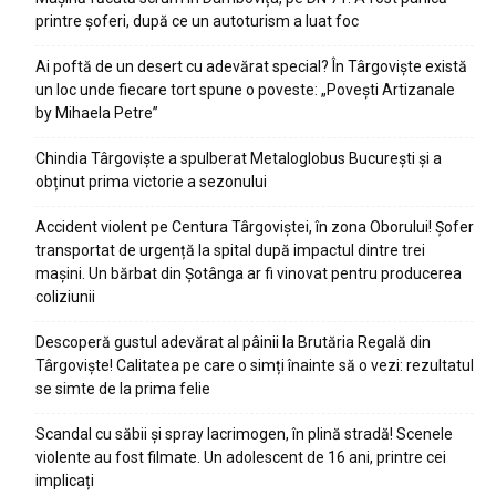
printre șoferi, după ce un autoturism a luat foc
Ai poftă de un desert cu adevărat special? În Târgoviște există
un loc unde fiecare tort spune o poveste: „Povești Artizanale
by Mihaela Petre”
Chindia Târgoviște a spulberat Metaloglobus București și a
obținut prima victorie a sezonului
Accident violent pe Centura Târgoviștei, în zona Oborului! Șofer
transportat de urgență la spital după impactul dintre trei
mașini. Un bărbat din Șotânga ar fi vinovat pentru producerea
coliziunii
Descoperă gustul adevărat al pâinii la Brutăria Regală din
Târgoviște! Calitatea pe care o simți înainte să o vezi: rezultatul
se simte de la prima felie
Scandal cu săbii și spray lacrimogen, în plină stradă! Scenele
violente au fost filmate. Un adolescent de 16 ani, printre cei
implicați