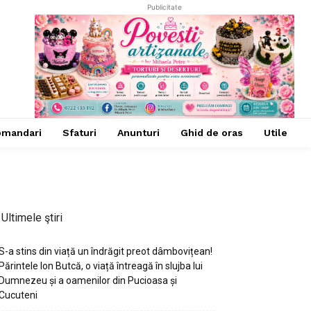
Publicitate
omandari
Sfaturi
Anunturi
Ghid de oras
Utile
Ultimele ştiri
S-a stins din viață un îndrăgit preot dâmbovițean!
Părintele Ion Butcă, o viață întreagă în slujba lui
Dumnezeu și a oamenilor din Pucioasa și
Cucuteni