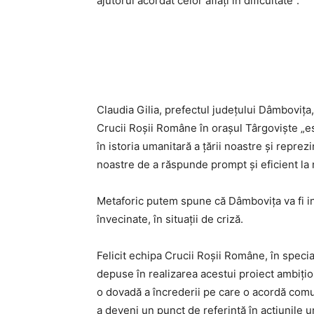
ajutorul acordat celor aflați în dificultate”.
Claudia Gilia, prefectul județului Dâmbovița,
Crucii Roșii Române în orașul Târgoviște „es
în istoria umanitară a țării noastre și reprez
noastre de a răspunde prompt și eficient la ne
Metaforic putem spune că Dâmbovița va fi i
învecinate, în situații de criză.
Felicit echipa Crucii Roșii Române, în special
depuse în realizarea acestui proiect ambițio
o dovadă a încrederii pe care o acordă comun
a deveni un punct de referință în acțiunile 