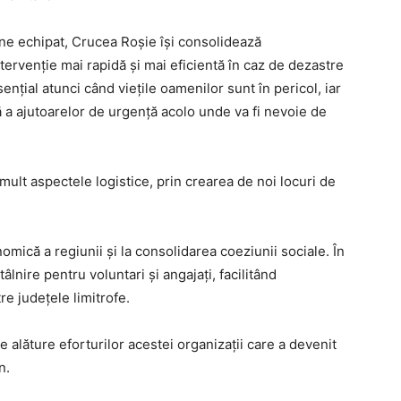
ine echipat, Crucea Roșie își consolidează
ntervenție mai rapidă și mai eficientă în caz de dezastre
nțial atunci când viețile oamenilor sunt în pericol, iar
ă a ajutoarelor de urgență acolo unde va fi nevoie de
mult aspectele logistice, prin crearea de noi locuri de
mică a regiunii și la consolidarea coeziunii sociale. În
lnire pentru voluntari și angajați, facilitând
re județele limitrofe.
 alăture eforturilor acestei organizații care a devenit
n.