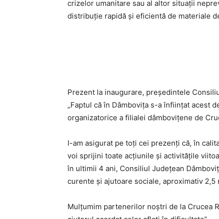
crizelor umanitare sau al altor situații nep
distribuție rapidă și eficientă de materiale 
Prezent la inaugurare, președintele Consili
„Faptul că în Dâmbovița s-a înființat acest d
organizatorice a filialei dâmbovițene de Cr
I-am asigurat pe toți cei prezenți că, în cal
voi sprijini toate acțiunile și activitățile vi
în ultimii 4 ani, Consiliul Județean Dâmboviț
curente și ajutoare sociale, aproximativ 2,5 
Mulțumim partenerilor noștri de la Crucea Roși