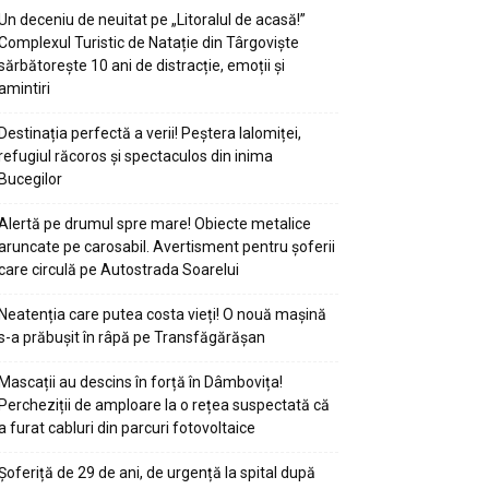
Un deceniu de neuitat pe „Litoralul de acasă!”
Complexul Turistic de Natație din Târgoviște
sărbătorește 10 ani de distracție, emoții și
amintiri
Destinația perfectă a verii! Peștera Ialomiței,
refugiul răcoros și spectaculos din inima
Bucegilor
Alertă pe drumul spre mare! Obiecte metalice
aruncate pe carosabil. Avertisment pentru șoferii
care circulă pe Autostrada Soarelui
Neatenția care putea costa vieți! O nouă mașină
s-a prăbușit în râpă pe Transfăgărășan
Mascații au descins în forță în Dâmbovița!
Percheziții de amploare la o rețea suspectată că
a furat cabluri din parcuri fotovoltaice
Șoferiță de 29 de ani, de urgență la spital după