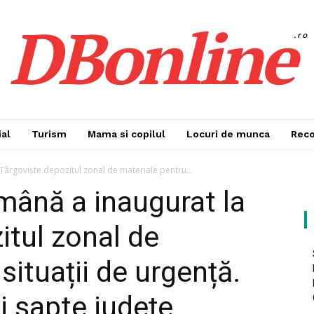
DBonline
.ro
al
Turism
Mama si copilul
Locuri de munca
Rec
ârgoviște depozitul zonal de materiale pentru...
mână a inaugurat la
itul zonal de
situații de urgență.
i șapte județe