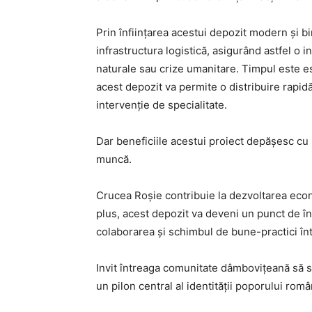
Prin înființarea acestui depozit modern și b
infrastructura logistică, asigurând astfel o i
naturale sau crize umanitare. Timpul este ese
acest depozit va permite o distribuire rapid
intervenție de specialitate.
Dar beneficiile acestui proiect depășesc cu 
muncă.
Crucea Roșie contribuie la dezvoltarea econo
plus, acest depozit va deveni un punct de întâ
colaborarea și schimbul de bune-practici înt
Invit întreaga comunitate dâmbovițeană să se
un pilon central al identității poporului româ