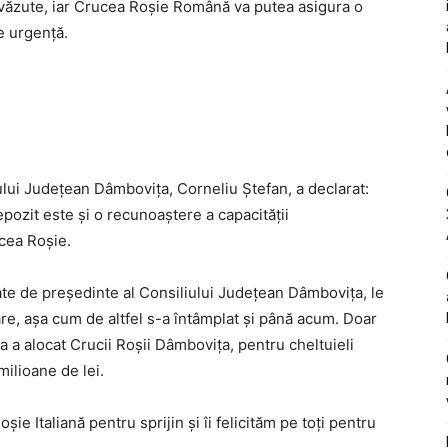
revăzute, iar Crucea Roșie Română va putea asigura o
de urgență.
ului Județean Dâmbovița, Corneliu Ștefan, a declarat:
epozit este și o recunoaștere a capacității
ucea Roșie.
itate de președinte al Consiliului Județean Dâmbovița, le
itoare, așa cum de altfel s-a întâmplat și până acum. Doar
a a alocat Crucii Roșii Dâmbovița, pentru cheltuieli
milioane de lei.
e Italiană pentru sprijin și îi felicităm pe toți pentru