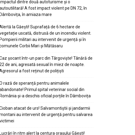
impactul dintre două autoturisme și o
autoutilitară! A fost impact violent pe DN 72, în
Dâmbovița, în amiaza mare
Alertă la Găești! Suprafață de 6 hectare de
vegetație uscată, distrusă de un incendiu violent.
Pompierii militari au intervenit de urgență și în
comunele Corbii Mari și Mătăsaru
Caz șocant într-un parc din Târgoviște! Tânără de
22 de ani, agresată sexual în miez de noapte.
Agresorul a fost reținut de polițiști
O rază de speranță pentru animalele
abandonate! Primul spital veterinar social din
România și-a deschis oficial porțile în Dâmbovița
Cioban atacat de urs! Salvamontiștii și jandarmii
montani au intervenit de urgență pentru salvarea
victimei
Lucrări în ritm alert la centura orașului Găești!