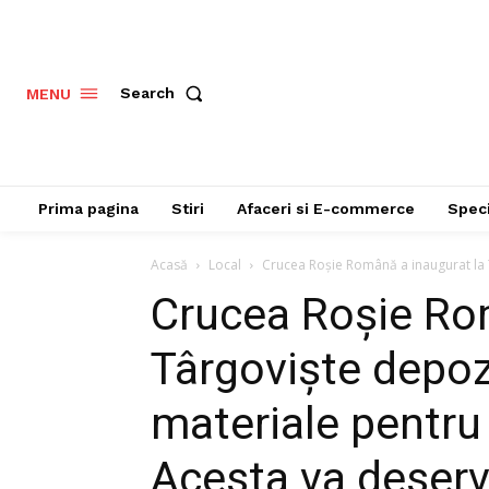
Search
MENU
Prima pagina
Stiri
Afaceri si E-commerce
Speci
Acasă
Local
Crucea Roșie Română a inaugurat la T
Crucea Roșie Ro
Târgoviște depoz
materiale pentru 
Acesta va deserv