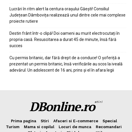
Lucrări în ritm alert la centura orașului Găești! Consiliul
Județean Dâmbovița realizează unul dintre cele mai complexe
proiecte rutiere
Destin frânt într-o clipă! Doi oameni au murit electrocutați în
propria casă. Resuscitarea a durat 45 de minute, însă fără
succes
Cu permis britanic, dar fără drept de a conduce! O șoferiță a
prezentat un permis britanic, însă verificările au scos la iveală
adevărul. Un adolescent de 16 ani, prins și el în afara legii
DBonline.ro
stiri
Prima pagina
Stiri
Afaceri si E-commerce
Special
Turism
Mama si copilul
Locuri de munca
Recomandari