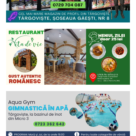
Ionuț Parghel
2
de 2