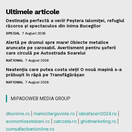
Ultimele articole
Destinația perfectă a verii! Peștera Ialomiței, refugiul
răcoros și spectaculos din inima Bucegilor
SPECIAL
7 August 2026
Alertă pe drumul spre mare! Obiecte metalice
aruncate pe carosabil. Avertisment pentru șoferii
care circulă pe Autostrada Soarelui
NATIONAL
7 August 2026
Neatenția care putea costa vieți! O nouă mașină s-a
prăbușit în râpă pe Transfăgărășan
NATIONAL
7 August 2026
MIPADOWEB MEDIA GROUP
dbonline.ro
|
mamicitargoviste.ro
|
ideiafaceri2024.ro
|
economisestebani.ro
|
catcosta.ro
|
ghidmarketing.ro
|
cumsafacibanionline.ro