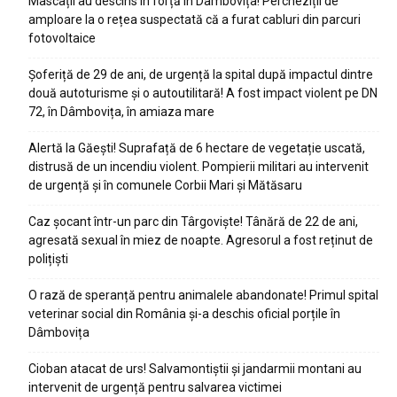
Mascații au descins în forță în Dâmbovița! Percheziții de
amploare la o rețea suspectată că a furat cabluri din parcuri
fotovoltaice
Șoferiță de 29 de ani, de urgență la spital după impactul dintre
două autoturisme și o autoutilitară! A fost impact violent pe DN
72, în Dâmbovița, în amiaza mare
Alertă la Găești! Suprafață de 6 hectare de vegetație uscată,
distrusă de un incendiu violent. Pompierii militari au intervenit
de urgență și în comunele Corbii Mari și Mătăsaru
Caz șocant într-un parc din Târgoviște! Tânără de 22 de ani,
agresată sexual în miez de noapte. Agresorul a fost reținut de
polițiști
O rază de speranță pentru animalele abandonate! Primul spital
veterinar social din România și-a deschis oficial porțile în
Dâmbovița
Cioban atacat de urs! Salvamontiștii și jandarmii montani au
intervenit de urgență pentru salvarea victimei