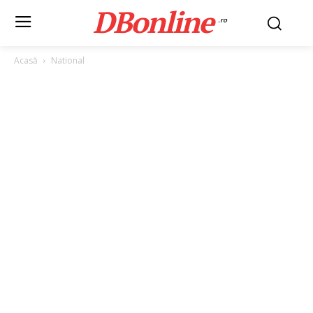
DBonline
.ro
Acasă
National