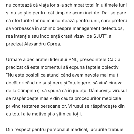
nu contează că viața lor s-a schimbat total în ultimele luni
și nu se știe pentru cât timp de acum înainte. Dar se pare
că eforturile lor nu mai contează pentru unii, care preferă
să vorbească în schimb despre management defectuos,
rea intenție sau indolență crasă vizavi de SJUT”, a
precizat Alexandru Oprea.
Urmare a declarației liderului PNL, președintele CJD a
precizat că este momentul să expună faptele obiectiv:
”Nu este posibil ca atunci când avem nevoie mai mult
decât oricând de susținere și înțelegere, să vină cineva
de la Câmpina și să spună că în județul Dâmbovița virusul
se răspândește masiv din cauza procedurilor medicale
privind testarea persoanelor. Virusul se răspândește din
cu totul alte motive și o știm cu toții.
Din respect pentru personalul medical, lucrurile trebuie