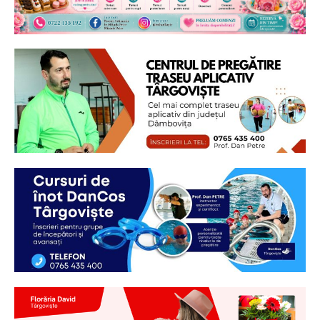
Ionuț Parghel
2
de 2