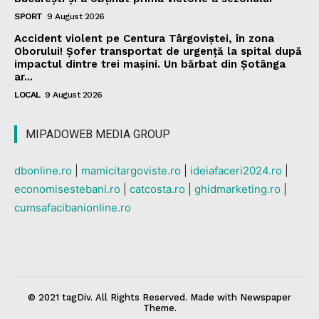
SPORT
9 August 2026
Accident violent pe Centura Târgoviștei, în zona
Oborului! Șofer transportat de urgență la spital după
impactul dintre trei mașini. Un bărbat din Șotânga
ar...
LOCAL
9 August 2026
MIPADOWEB MEDIA GROUP
dbonline.ro
|
mamicitargoviste.ro
|
ideiafaceri2024.ro
|
economisestebani.ro
|
catcosta.ro
|
ghidmarketing.ro
|
cumsafacibanionline.ro
© 2021 tagDiv. All Rights Reserved. Made with Newspaper
Theme.