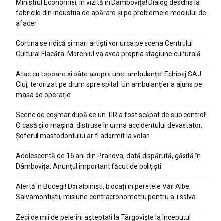
Ministrul Economiei, în vizită în Dâmbovița! Dialog deschis la
fabricile din industria de apărare și pe problemele mediului de
afaceri
Cortina se ridică și mari artiști vor urca pe scena Centrului
Cultural Flacăra. Moreniul va avea propria stagiune culturală
Atac cu topoare și bâte asupra unei ambulanțe! Echipaj SAJ
Cluj, terorizat pe drum spre spital. Un ambulanțier a ajuns pe
masa de operație
Scene de coșmar după ce un TIR a fost scăpat de sub control!
O casă și o mașină, distruse în urma accidentului devastator.
Șoferul mastodontului ar fi adormit la volan
Adolescentă de 16 ani din Prahova, dată dispărută, găsită în
Dâmbovița. Anunțul important făcut de polițiști
Alertă în Bucegi! Doi alpiniști, blocați în peretele Văii Albe.
Salvamontiștii, misiune contracronometru pentru a-i salva
Zeci de mii de pelerini așteptați la Târgoviște la începutul