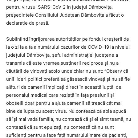
pentru virusul SARS-CoV-2 în județul Dâmbovița,
președintele Consiliului Județean Dâmbovița a făcut o
declarație de presă.
Subliniind îngrijorarea autorităților pe fondul creșterii de
la o zi la alta a numărului cazurilor de COVID-19 la nivelul
județului Dâmbovița, șeful administrației județene a
transmis că este vremea susținerii reciproce și nu a
căutării de vinovați acolo unde chiar nu sunt: ”Observ că
unii lideri politici preferă să găsească vinovați și nu să fie
alături de oamenii implicați direct în această luptă, de
personalul medical care rezistă în fața presiunii și
oboselii doar pentru a ajuta oamenii să treacă cât mai
bine de lupta cu acest virus. Nu contează că abia apucă
să își mai vadă familia, nu contează că și ei simt teamă, nu
contează că sunt epuizați, nu contează că nu sunt
suficienți pentru a face față numărului mare de pacienți,