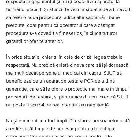
respecta angajamentul și nu îți poate livra aparatul la
termenul stabilit. Și atunci, te vezi în situația de a fi nevoit
să reiei o nouă procedură, adică alte săptămâni bune
pierdute, doar pentru că operatorul care a câștigat
procedura s-a dovedit a fi neserios, în ciuda tuturor
garanțiilor oferite anterior.
În orice situație, chiar și în cele de criză, legea trebuie
respectată. Nu cred că există cineva care să își dorească
mai mult decât personalul medical din cadrul SJUT să
beneficieze de un aparat de testare PCR de ultimă
generație, care să le ofere o protecție mai mare în timpul
procedurii de testare, și pentru acest lucru cred că SJUT
nu poate fi acuzat de rea intenție sau neglijență.
Nu știe nimeni ce efort implică testarea persoanelor, câtă
atenție și cât timp este necesar pentru a te echipa
corespunzător pentru acest proces și pentru a te