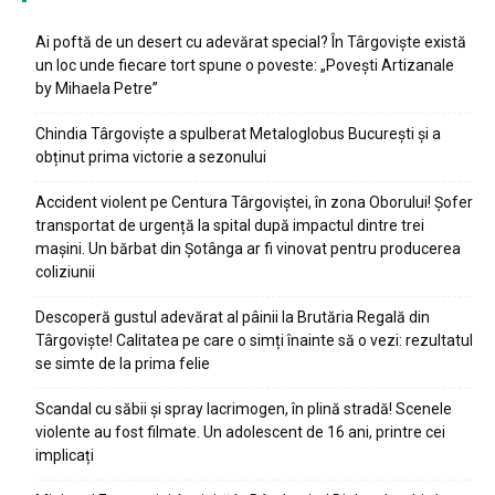
Ai poftă de un desert cu adevărat special? În Târgoviște există
un loc unde fiecare tort spune o poveste: „Povești Artizanale
by Mihaela Petre”
Chindia Târgoviște a spulberat Metaloglobus București și a
obținut prima victorie a sezonului
Accident violent pe Centura Târgoviștei, în zona Oborului! Șofer
transportat de urgență la spital după impactul dintre trei
mașini. Un bărbat din Șotânga ar fi vinovat pentru producerea
coliziunii
Descoperă gustul adevărat al pâinii la Brutăria Regală din
Târgoviște! Calitatea pe care o simți înainte să o vezi: rezultatul
se simte de la prima felie
Scandal cu săbii și spray lacrimogen, în plină stradă! Scenele
violente au fost filmate. Un adolescent de 16 ani, printre cei
implicați