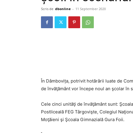
Scris de
dbonline
-
11 September 2020
În Dâmbovița, potrivit hotărârii luate de Com
de învăţământ vor începe noul an şcolar în s
Cele cinci unităţi de învăţământ sunt: Şcoal
Postliceală FEG Târgovişte, Colegiul Naţion
Moţăieni şi Şcoala Gimnazială Gura Foii.