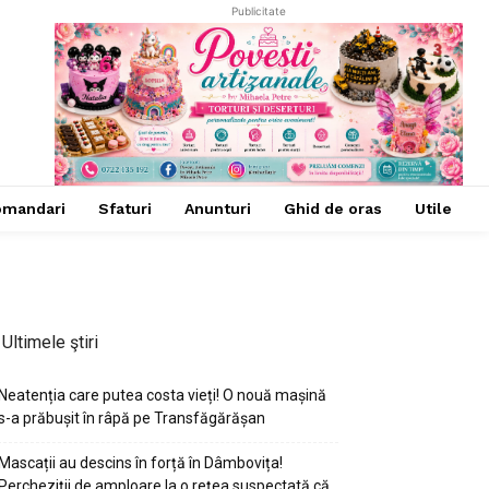
Publicitate
omandari
Sfaturi
Anunturi
Ghid de oras
Utile
Ultimele ştiri
Neatenția care putea costa vieți! O nouă mașină
s-a prăbușit în râpă pe Transfăgărășan
Mascații au descins în forță în Dâmbovița!
Percheziții de amploare la o rețea suspectată că