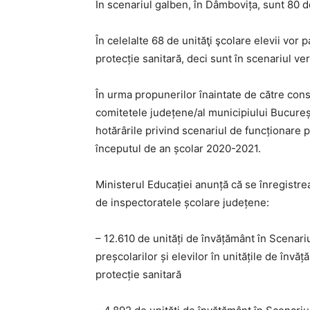
În scenariul galben, în Dâmbovița, sunt 80 de
În celelalte 68 de unităţi şcolare elevii vor 
protecție sanitară, deci sunt în scenariul ve
În urma propunerilor înaintate de către consi
comitetele județene/al municipiului Bucure
hotărârile privind scenariul de funcționare p
începutul de an școlar 2020-2021.
Ministerul Educației anunță că se înregistre
de inspectoratele școlare județene:
– 12.610 de unități de învățământ în Scenariul 
preșcolarilor și elevilor în unitățile de înv
protecție sanitară