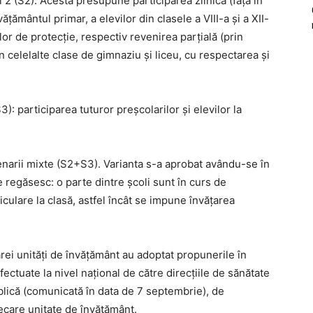
 2 (S2). Acesta presupune participarea zilnică (față în
vățământul primar, a elevilor din clasele a VIII-a și a XII-
or de protecție, respectiv revenirea parțială (prin
n celelalte clase de gimnaziu și liceu, cu respectarea și
): participarea tuturor preșcolarilor și elevilor la
enarii mixte (S2+S3). Varianta s-a aprobat avându-se în
e regăsesc: o parte dintre școli sunt în curs de
ticulare la clasă, astfel încât se impune învățarea
cărei unități de învățământ au adoptat propunerile în
fectuate la nivel național de către direcțiile de sănătate
ublică (comunicată în data de 7 septembrie), de
iecare unitate de învățământ.