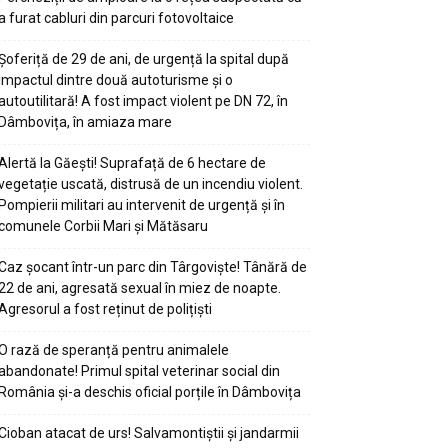
a furat cabluri din parcuri fotovoltaice
Șoferiță de 29 de ani, de urgență la spital după
impactul dintre două autoturisme și o
autoutilitară! A fost impact violent pe DN 72, în
Dâmbovița, în amiaza mare
Alertă la Găești! Suprafață de 6 hectare de
vegetație uscată, distrusă de un incendiu violent.
Pompierii militari au intervenit de urgență și în
comunele Corbii Mari și Mătăsaru
Caz șocant într-un parc din Târgoviște! Tânără de
22 de ani, agresată sexual în miez de noapte.
Agresorul a fost reținut de polițiști
O rază de speranță pentru animalele
abandonate! Primul spital veterinar social din
România și-a deschis oficial porțile în Dâmbovița
Cioban atacat de urs! Salvamontiștii și jandarmii