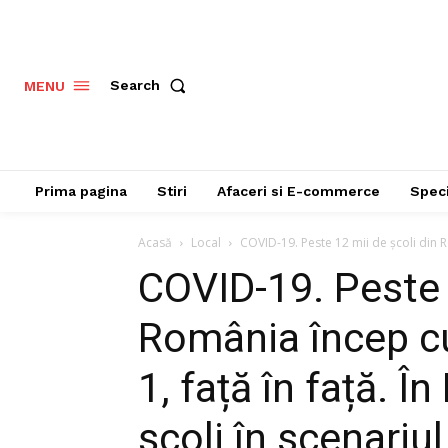
Search
MENU
Prima pagina
Stiri
Afaceri si E-commerce
Speci
Acasă
Local
COVID-19. Peste 12 mii de școli din R
COVID-19. Peste 
România încep cu
1, față în față. Î
școli în scenariu