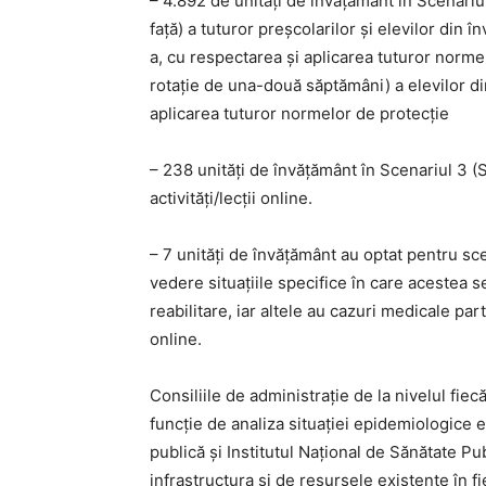
– 4.892 de unități de învățământ în Scenariul
față) a tuturor preșcolarilor și elevilor din în
a, cu respectarea și aplicarea tuturor normel
rotație de una-două săptămâni) a elevilor di
aplicarea tuturor normelor de protecție
– 238 unități de învățământ în Scenariul 3 (S3
activități/lecții online.
– 7 unități de învățământ au optat pentru sc
vedere situațiile specifice în care acestea s
reabilitare, iar altele au cazuri medicale par
online.
Consiliile de administrație de la nivelul fie
funcție de analiza situației epidemiologice e
publică și Institutul Național de Sănătate P
infrastructura și de resursele existente în f