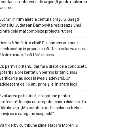
montani au intervenit de urgență pentru salvarea
victimei
Lucrări în ritm alert la centura orașului Găești!
Consiliul Județean Dâmbovița realizează unul
dintre cele mai complexe proiecte rutiere
Destin frânt într-o clipă! Doi oameni au murit
electrocutați în propria casă. Resuscitarea a durat
45 de minute, însă fără succes
Cu permis britanic, dar fără drept de a conduce! O
șoferiță a prezentat un permis britanic, însă
verificările au scos la iveală adevărul. Un
adolescent de 16 ani, prins și el în afara legii
Evaluarea psihiatrică, obligatorie pentru
profesori! Reacția unui reputat cadru didactic din
Dâmbovița: „Majoritatea profesorilor nu trebuie
priviți ca o categorie suspectă”
Va fi derby cu tribune pline! Flacăra Moreni și