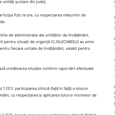
 unităţi şcolare din judeţ.
participa fizic la ore, cu respectarea măsurilor de
rde.
liile de administrație ale unităților de învățământ,
ști pentru situații de urgență (CJSU/CMBSU) au emis
entru fiecare unitate de învățământ, valabil pentru
ază următoarea situație conform raportării efectuate
1 (S1): participarea zilnică (față în față) a tuturor
ățământ, cu respectarea și aplicarea tuturor normelor de