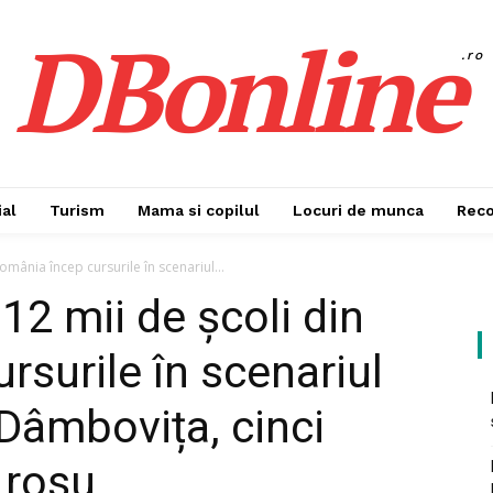
DBonline
.ro
al
Turism
Mama si copilul
Locuri de munca
Rec
omânia încep cursurile în scenariul...
12 mii de școli din
rsurile în scenariul
n Dâmbovița, cinci
l roșu