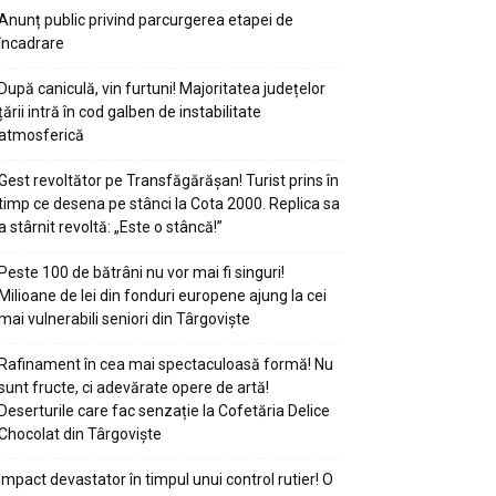
Anunț public privind parcurgerea etapei de
încadrare
După caniculă, vin furtuni! Majoritatea județelor
țării intră în cod galben de instabilitate
atmosferică
Gest revoltător pe Transfăgărășan! Turist prins în
timp ce desena pe stânci la Cota 2000. Replica sa
a stârnit revoltă: „Este o stâncă!”
Peste 100 de bătrâni nu vor mai fi singuri!
Milioane de lei din fonduri europene ajung la cei
mai vulnerabili seniori din Târgoviște
Rafinament în cea mai spectaculoasă formă! Nu
sunt fructe, ci adevărate opere de artă!
Deserturile care fac senzație la Cofetăria Delice
Chocolat din Târgoviște
Impact devastator în timpul unui control rutier! O