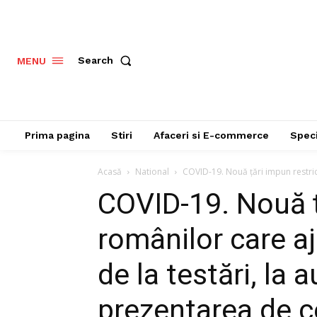
Search
MENU
Prima pagina
Stiri
Afaceri si E-commerce
Speci
Acasă
National
COVID-19. Nouă țări impun restricți
COVID-19. Nouă ță
românilor care aju
de la testări, la 
prezentarea de ce