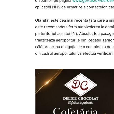
disponibil pe pagina
www.gov.uk/uk-border-
aplicației NHS de urmărire a contactelor, c
Olanda
: este cea mai recentă țară care a imp
este recomandată ferm autoizolarea la domic
pe teritoriul acestei țări. Absolut toți pasag
tranzitează aeroporturile din Regatul Țărilor
călătoresc, au obligația de a completa o de
din cadrul aeroportului va efectua verificări 