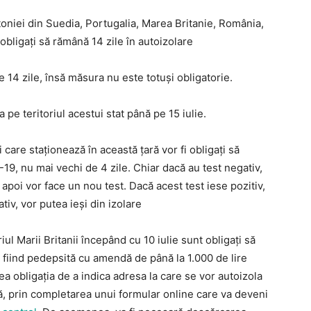
Letoniei din Suedia, Portugalia, Marea Britanie, România,
bligați să rămână 14 zile în autoizolare
 14 zile, însă măsura nu este totuși obligatorie.
a pe teritoriul acestui stat până pe 15 iulie.
 care staționează în această țară vor fi obligați să
19, nu mai vechi de 4 zile. Chiar dacă au test negativ,
 apoi vor face un nou test. Dacă acest test iese pozitiv,
tiv, vor putea ieși din izolare
riul Marii Britanii începând cu 10 iulie sunt obligați să
i fiind pedepsită cu amendă de până la 1.000 de lire
vea obligația de a indica adresa la care se vor autoizola
ivă, prin completarea unui formular online care va deveni