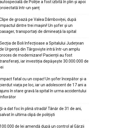
autospecială de Poliție a fost izbită în plin și apoi
proiectată într-un șanț
Clipe de groază pe Valea Dâmboviței, după
impactul dintre trei mașini! Un șofer și un
pasager, transportați de dimineață la spital
Secția de Boli Infecțioase a Spitalului Județean
de Urgență din Târgoviște intră într-un amplu
proces de modernizare! Pacienții au fost
transferați, iar investiția depășește 30.000.000 de
lei
Impact fatal cu un copac! Un șofer începător și-a
pierdut viața pe loc, iar un adolescent de 17 ani a
ajuns în stare gravă la spital în urma accidentului
înfiorător
Și-a dat foc în plină stradă! Tânăr de 31 de ani,
salvat în ultima clipă de polițiști
100.000 de lei amendă după un control al Gărzii