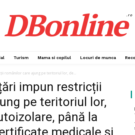
DBonline
.ro
al
Turism
Mama si copilul
Locuri de munca
Rec
i românilor care ajung pe teritoriul lor, de...
ri impun restricții
ng pe teritoriul lor,
autoizolare, până la
rtificate medicale și