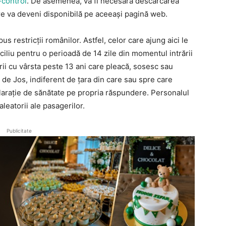
control
. De asemenea, va fi necesară descărcarea
are va deveni disponibilă pe aceeași pagină web.
us restricții românilor. Astfel, celor care ajung aici le
iliu pentru o perioadă de 14 zile din momentul intrării
erii cu vârsta peste 13 ani care pleacă, sosesc sau
 de Jos, indiferent de țara din care sau spre care
clarație de sănătate pe propria răspundere. Personalul
aleatorii ale pasagerilor.
Publicitate