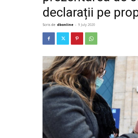
declarații pe pro
Scris de
dbonline
-
9 July 2020