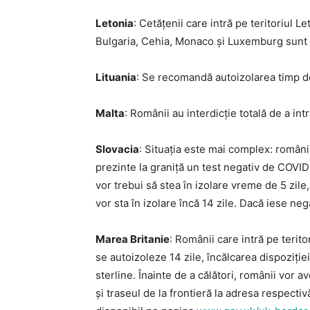
Letonia
: Cetățenii care intră pe teritoriul 
Bulgaria, Cehia, Monaco și Luxemburg sunt o
Lituania
: Se recomandă autoizolarea timp de
Malta
: Românii au interdicție totală de a intr
Slovacia
: Situația este mai complex: românii
prezinte la graniță un test negativ de COVID-
vor trebui să stea în izolare vreme de 5 zile,
vor sta în izolare încă 14 zile. Dacă iese nega
Marea Britanie
: Românii care intră pe terito
se autoizoleze 14 zile, încălcarea dispoziție
sterline. Înainte de a călători, românii vor a
și traseul de la frontieră la adresa respect