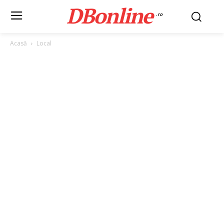
DBonline
.ro
Acasă
Local