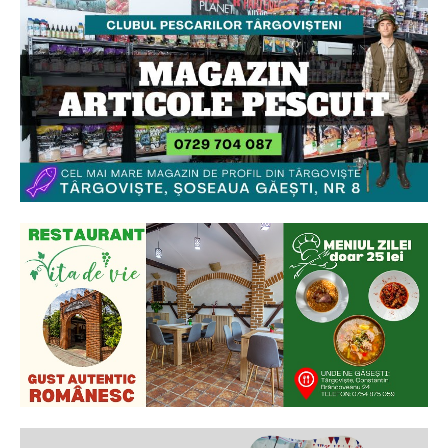
Ionuț Parghel