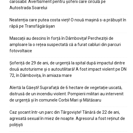
carosabil. Avertisment pentru șoferii care circulă pe
Autostrada Soarelui
Neatenția care putea costa vieți! O nouă mașină s-a prăbușit în
râpă pe Transfăgărășan
Mascații au descins în forță în Dâmbovița! Percheziții de
amploare la o rețea suspectată că a furat cabluri din parcuri
fotovoltaice
Șoferiță de 29 de ani, de urgență la spital după impactul dintre
două autoturisme și o autoutilitară! A fost impact violent pe DN
72, în Dâmbovița, în amiaza mare
Alertă la Găești! Suprafață de 6 hectare de vegetație uscată,
distrusă de un incendiu violent. Pompierii militari au intervenit
de urgență și în comunele Corbii Mari și Mătăsaru
Caz șocant într-un parc din Târgoviște! Tânără de 22 de ani,
agresată sexual în miez de noapte. Agresorul a fost reținut de
polițiști