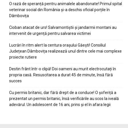
O rază de speranță pentru animalele abandonate! Primul spital
veterinar social din România și-a deschis oficial porțile în
Dâmbovița
Cioban atacat de urs! Salvamontiștii și jandarmii montani au
intervenit de urgență pentru salvarea victimei
Lucrări în ritm alert la centura orașului Găești! Consiliul
Județean Dâmbovița realizează unul dintre cele mai complexe
proiecte rutiere
Destin frânt într-o clipă! Doi oameni au murit electrocutați în
propria casă. Resuscitarea a durat 45 de minute, însă fără
succes
Cu permis britanic, dar fără drept de a conduce! O șoferiță a
prezentat un permis britanic, însă verificările au scos la iveală
adevărul. Un adolescent de 16 ani, prins și el în afara legii