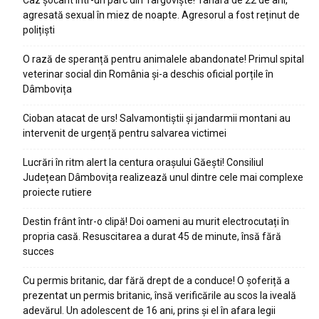
agresată sexual în miez de noapte. Agresorul a fost reținut de
polițiști
O rază de speranță pentru animalele abandonate! Primul spital
veterinar social din România și-a deschis oficial porțile în
Dâmbovița
Cioban atacat de urs! Salvamontiștii și jandarmii montani au
intervenit de urgență pentru salvarea victimei
Lucrări în ritm alert la centura orașului Găești! Consiliul
Județean Dâmbovița realizează unul dintre cele mai complexe
proiecte rutiere
Destin frânt într-o clipă! Doi oameni au murit electrocutați în
propria casă. Resuscitarea a durat 45 de minute, însă fără
succes
Cu permis britanic, dar fără drept de a conduce! O șoferiță a
prezentat un permis britanic, însă verificările au scos la iveală
adevărul. Un adolescent de 16 ani, prins și el în afara legii