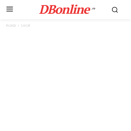
DBonline
.ro
Acasă
Local