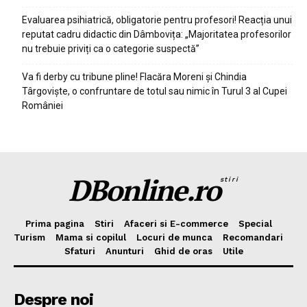
Evaluarea psihiatrică, obligatorie pentru profesori! Reacția unui
reputat cadru didactic din Dâmbovița: „Majoritatea profesorilor
nu trebuie priviți ca o categorie suspectă”
Va fi derby cu tribune pline! Flacăra Moreni și Chindia
Târgoviște, o confruntare de totul sau nimic în Turul 3 al Cupei
României
DBonline.ro
stiri
Prima pagina
Stiri
Afaceri si E-commerce
Special
Turism
Mama si copilul
Locuri de munca
Recomandari
Sfaturi
Anunturi
Ghid de oras
Utile
Despre noi