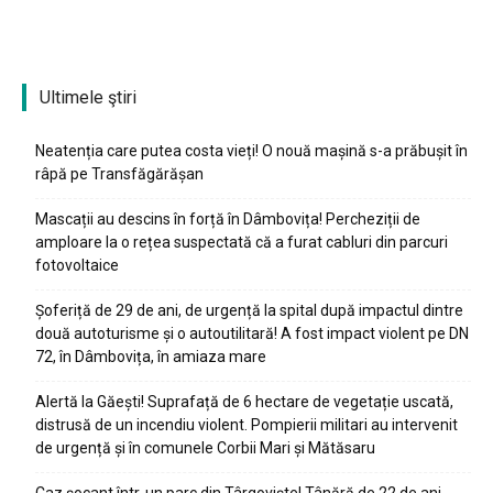
Ultimele ştiri
Neatenția care putea costa vieți! O nouă mașină s-a prăbușit în
râpă pe Transfăgărășan
Mascații au descins în forță în Dâmbovița! Percheziții de
amploare la o rețea suspectată că a furat cabluri din parcuri
fotovoltaice
Șoferiță de 29 de ani, de urgență la spital după impactul dintre
două autoturisme și o autoutilitară! A fost impact violent pe DN
72, în Dâmbovița, în amiaza mare
Alertă la Găești! Suprafață de 6 hectare de vegetație uscată,
distrusă de un incendiu violent. Pompierii militari au intervenit
de urgență și în comunele Corbii Mari și Mătăsaru
Caz șocant într-un parc din Târgoviște! Tânără de 22 de ani,