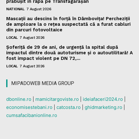
prăbușit în râpă pe Transfăgărășan
NATIONAL
7 August 2026
Mascații au descins în forță în Dâmbovița! Percheziții
de amploare la o rețea suspectată că a furat cabluri
din parcuri fotovoltaice
LOCAL
7 August 2026
Șoferiță de 29 de ani, de urgență la spital după
impactul dintre două autoturisme și o autoutilitară! A
fost impact violent pe DN 72,...
LOCAL
7 August 2026
MIPADOWEB MEDIA GROUP
dbonline.ro
|
mamicitargoviste.ro
|
ideiafaceri2024.ro
|
economisestebani.ro
|
catcosta.ro
|
ghidmarketing.ro
|
cumsafacibanionline.ro