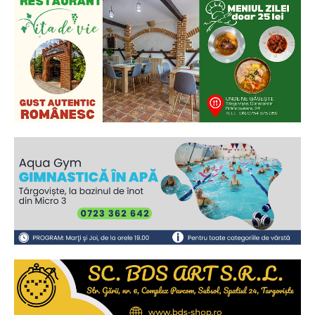
Ionuț Parghel
2
de 2