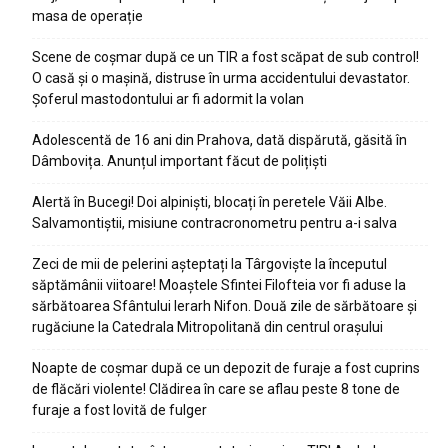
masa de operație
Scene de coșmar după ce un TIR a fost scăpat de sub control!
O casă și o mașină, distruse în urma accidentului devastator.
Șoferul mastodontului ar fi adormit la volan
Adolescentă de 16 ani din Prahova, dată dispărută, găsită în
Dâmbovița. Anunțul important făcut de polițiști
Alertă în Bucegi! Doi alpiniști, blocați în peretele Văii Albe.
Salvamontiștii, misiune contracronometru pentru a-i salva
Zeci de mii de pelerini așteptați la Târgoviște la începutul
săptămânii viitoare! Moaștele Sfintei Filofteia vor fi aduse la
sărbătoarea Sfântului Ierarh Nifon. Două zile de sărbătoare și
rugăciune la Catedrala Mitropolitană din centrul orașului
Noapte de coșmar după ce un depozit de furaje a fost cuprins
de flăcări violente! Clădirea în care se aflau peste 8 tone de
furaje a fost lovită de fulger