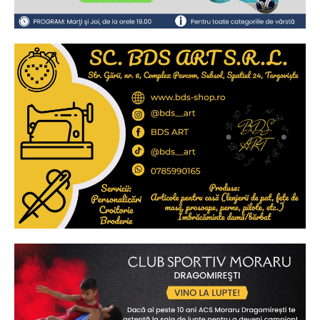
Ionuț Parghel
2
de 2