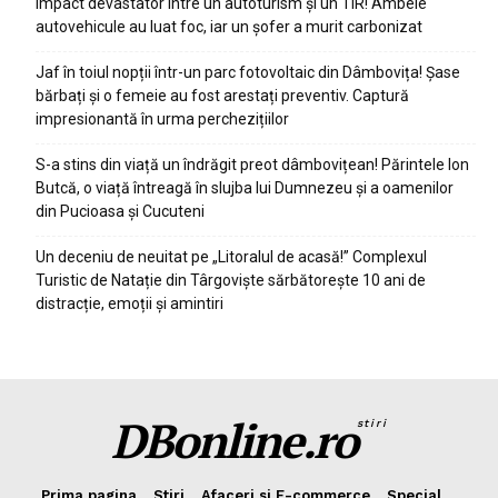
Impact devastator între un autoturism și un TIR! Ambele
autovehicule au luat foc, iar un șofer a murit carbonizat
Jaf în toiul nopții într-un parc fotovoltaic din Dâmbovița! Șase
bărbați și o femeie au fost arestați preventiv. Captură
impresionantă în urma perchezițiilor
S-a stins din viață un îndrăgit preot dâmbovițean! Părintele Ion
Butcă, o viață întreagă în slujba lui Dumnezeu și a oamenilor
din Pucioasa și Cucuteni
Un deceniu de neuitat pe „Litoralul de acasă!” Complexul
Turistic de Natație din Târgoviște sărbătorește 10 ani de
distracție, emoții și amintiri
DBonline.ro
stiri
Prima pagina
Stiri
Afaceri si E-commerce
Special