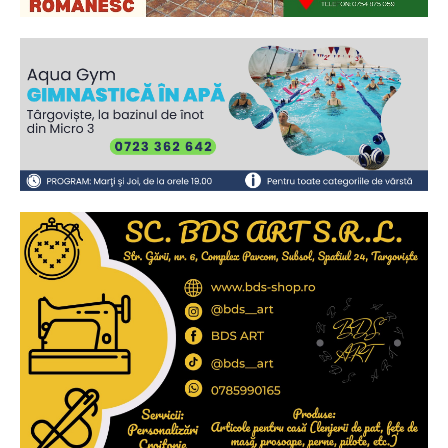
Ionuț Parghel
2
de 2