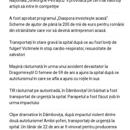
Națională „Gheorghe Petrașcu” îi provoacă pe cei mai valoroși
artiști să intre în competiție
A fost aprobat programul „Diaspora investește acasă”.
Scheme de ajutor de până la 200 de mii de euro pentru românii
din străinătate care vor să devină antreprenori acasă
Transportați în stare gravă la spital după ce au fost loviți de
fulger! Victimele în stop cardio-respirator, resuscitate de
salvatori
Mașină răsturnată în urma unui accident devastator la
Dragomirești! O femeie de 59 de ani a ajuns la spital după ce
autoturismul în care se afla a ajuns cu roțile în sus
TIR răsturnat pe autostradă, în Dâmbovița! Un bărbat a fost
transportat de urgență la spital. Parapetul a fost făcut zob în
urma impactului
Clipe dramatice în Dâmbovița, după impactul violent dintre
două autoturisme! Ambii șoferi, transportați de urgență la
spital. Un tânăr de 22 de ani ar fi vinovat pentru producerea