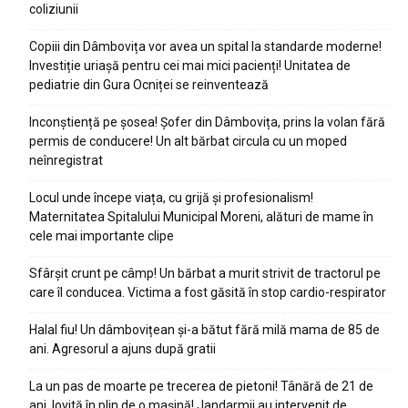
coliziunii
Copiii din Dâmbovița vor avea un spital la standarde moderne!
Investiție uriașă pentru cei mai mici pacienți! Unitatea de
pediatrie din Gura Ocniței se reinventează
Inconștiență pe șosea! Șofer din Dâmbovița, prins la volan fără
permis de conducere! Un alt bărbat circula cu un moped
neînregistrat
Locul unde începe viața, cu grijă și profesionalism!
Maternitatea Spitalului Municipal Moreni, alături de mame în
cele mai importante clipe
Sfârșit crunt pe câmp! Un bărbat a murit strivit de tractorul pe
care îl conducea. Victima a fost găsită în stop cardio-respirator
Halal fiu! Un dâmbovițean și-a bătut fără milă mama de 85 de
ani. Agresorul a ajuns după gratii
La un pas de moarte pe trecerea de pietoni! Tânără de 21 de
ani, lovită în plin de o mașină! Jandarmii au intervenit de