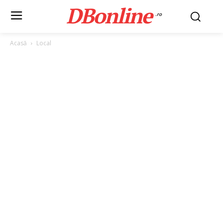
DBonline
.ro
Acasă
Local