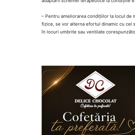
adaptării schemei terapeutice la condițiile e
– Pentru ameliorarea condițiilor la locul de 
fizice, se vor alterna efortul dinamic cu cel
în locuri umbrite sau ventilate corespunzăto