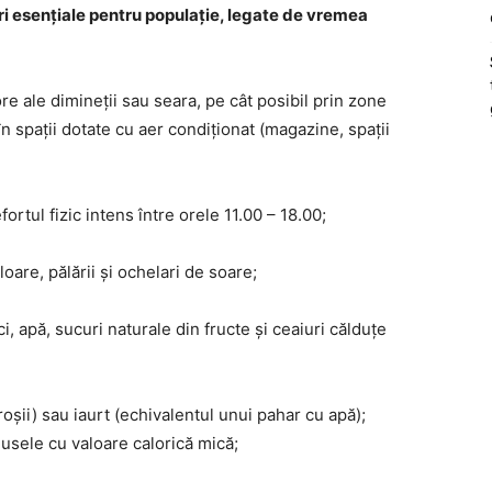
i esențiale pentru populație, legate de vremea
e ale dimineții sau seara, pe cât posibil prin zone
n spații dotate cu aer condiționat (magazine, spații
fortul fizic intens între orele 11.00 – 18.00;
loare, pălării și ochelari de soare;
eci, apă, sucuri naturale din fructe și ceaiuri călduțe
oșii) sau iaurt (echivalentul unui pahar cu apă);
dusele cu valoare calorică mică;