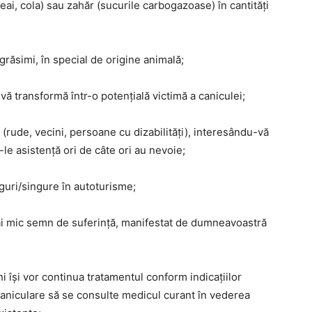
ceai, cola) sau zahăr (sucurile carbogazoase) în cantități
 grăsimi, în special de origine animală;
vă transformă într-o potențială victimă a caniculei;
 (rude, vecini, persoane cu dizabilități), interesându-vă
le asistență ori de câte ori au nevoie;
guri/singure în autoturisme;
 mai mic semn de suferință, manifestat de dumneavoastră
i își vor continua tratamentul conform indicațiilor
 caniculare să se consulte medicul curant în vederea