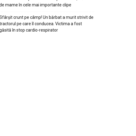
de mame în cele mai importante clipe
Sfârșit crunt pe câmp! Un bărbat a murit strivit de
tractorul pe care îl conducea. Victima a fost
găsită în stop cardio-respirator