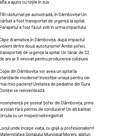
afla a ajuns cu roțile în sus
TIR răsturnat pe autostradă, în Dâmbovița! Un
bărbat a fost transportat de urgență la spital.
Parapetul a fost făcut zob în urma impactului
Clipe dramatice în Dâmbovița, după impactul
violent dintre două autoturisme! Ambii șoferi,
transportați de urgență la spital. Un tânăr de 22
de ani ar fi vinovat pentru producerea coliziunii
Copiii din Dâmbovița vor avea un spital la
standarde moderne! Investiție uriașă pentru cei
mai mici pacienți! Unitatea de pediatrie din Gura
Ocniței se reinventează
Inconștiență pe șosea! Șofer din Dâmbovița, prins
la volan fără permis de conducere! Un alt bărbat
circula cu un moped neînregistrat
Locul unde începe viața, cu grijă și profesionalism!
Maternitatea Spitalului Municipal Moreni, alături