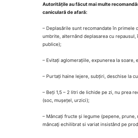
Autoritățile au făcut mai multe recomandăr
caniculară de afară:
– Deplasările sunt recomandate în primele or
umbrite, alternând deplasarea cu repausul, î
publice);
– Evitați aglomerațiile, expunerea la soare, e
– Purtați haine lejere, subțiri, deschise la cu
– Beți 1,5 – 2 litri de lichide pe zi, nu prea r
(soc, mușețel, urzici);
– Mâncați fructe și legume (pepene, prune, r
mâncaţi echilibrat si variat insistând pe pro