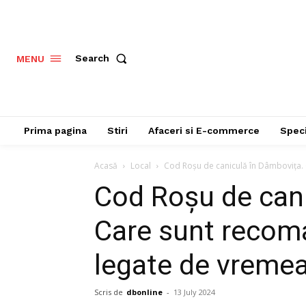
Search
MENU
Prima pagina
Stiri
Afaceri si E-commerce
Speci
Acasă
Local
Cod Roșu de caniculă în Dâmbovița. C
Cod Roșu de cani
Care sunt recoma
legate de vremea
Scris de
dbonline
-
13 July 2024