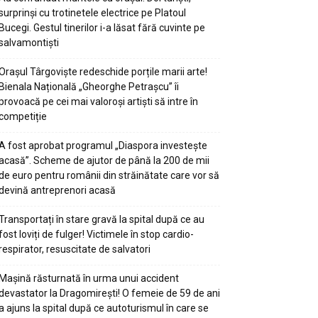
surprinși cu trotinetele electrice pe Platoul
Bucegi. Gestul tinerilor i-a lăsat fără cuvinte pe
salvamontiști
Orașul Târgoviște redeschide porțile marii arte!
Bienala Națională „Gheorghe Petrașcu” îi
provoacă pe cei mai valoroși artiști să intre în
competiție
A fost aprobat programul „Diaspora investește
acasă”. Scheme de ajutor de până la 200 de mii
de euro pentru românii din străinătate care vor să
devină antreprenori acasă
Transportați în stare gravă la spital după ce au
fost loviți de fulger! Victimele în stop cardio-
respirator, resuscitate de salvatori
Mașină răsturnată în urma unui accident
devastator la Dragomirești! O femeie de 59 de ani
a ajuns la spital după ce autoturismul în care se