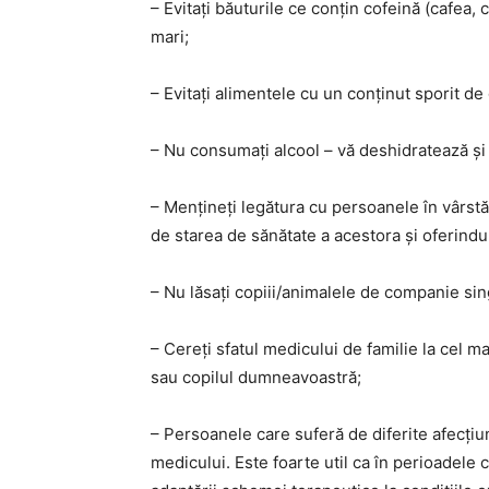
– Evitați băuturile ce conțin cofeină (cafea, 
mari;
– Evitați alimentele cu un conținut sporit de
– Nu consumați alcool – vă deshidratează și 
– Mențineți legătura cu persoanele în vârstă
de starea de sănătate a acestora și oferindu-
– Nu lăsați copiii/animalele de companie sin
– Cereți sfatul medicului de familie la cel
sau copilul dumneavoastră;
– Persoanele care suferă de diferite afecțiun
medicului. Este foarte util ca în perioadele