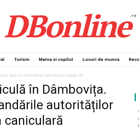
DBonline
.ro
al
Turism
Mama si copilul
Locuri de munca
Rec
are sunt recomandările autorităților legate de...
culă în Dâmbovița.
ndările autorităților
 caniculară