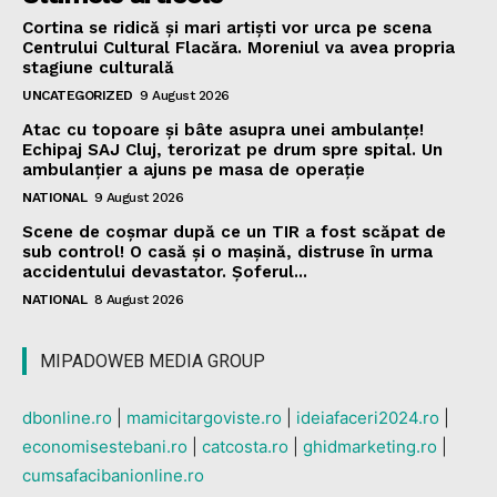
Cortina se ridică și mari artiști vor urca pe scena
Centrului Cultural Flacăra. Moreniul va avea propria
stagiune culturală
UNCATEGORIZED
9 August 2026
Atac cu topoare și bâte asupra unei ambulanțe!
Echipaj SAJ Cluj, terorizat pe drum spre spital. Un
ambulanțier a ajuns pe masa de operație
NATIONAL
9 August 2026
Scene de coșmar după ce un TIR a fost scăpat de
sub control! O casă și o mașină, distruse în urma
accidentului devastator. Șoferul...
NATIONAL
8 August 2026
MIPADOWEB MEDIA GROUP
dbonline.ro
|
mamicitargoviste.ro
|
ideiafaceri2024.ro
|
economisestebani.ro
|
catcosta.ro
|
ghidmarketing.ro
|
cumsafacibanionline.ro