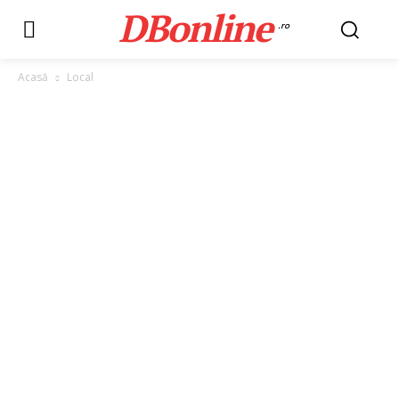
DBonline
.ro
Acasă
Local