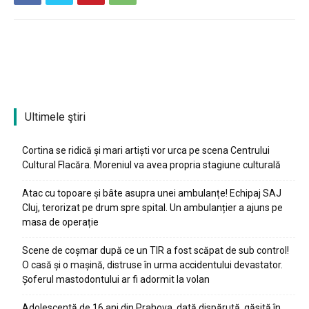
Ultimele ştiri
Cortina se ridică și mari artiști vor urca pe scena Centrului
Cultural Flacăra. Moreniul va avea propria stagiune culturală
Atac cu topoare și bâte asupra unei ambulanțe! Echipaj SAJ
Cluj, terorizat pe drum spre spital. Un ambulanțier a ajuns pe
masa de operație
Scene de coșmar după ce un TIR a fost scăpat de sub control!
O casă și o mașină, distruse în urma accidentului devastator.
Șoferul mastodontului ar fi adormit la volan
Adolescentă de 16 ani din Prahova, dată dispărută, găsită în