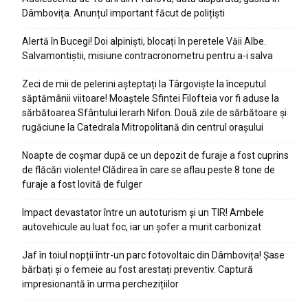
Dâmbovița. Anunțul important făcut de polițiști
Alertă în Bucegi! Doi alpiniști, blocați în peretele Văii Albe.
Salvamontiștii, misiune contracronometru pentru a-i salva
Zeci de mii de pelerini așteptați la Târgoviște la începutul
săptămânii viitoare! Moaștele Sfintei Filofteia vor fi aduse la
sărbătoarea Sfântului Ierarh Nifon. Două zile de sărbătoare și
rugăciune la Catedrala Mitropolitană din centrul orașului
Noapte de coșmar după ce un depozit de furaje a fost cuprins
de flăcări violente! Clădirea în care se aflau peste 8 tone de
furaje a fost lovită de fulger
Impact devastator între un autoturism și un TIR! Ambele
autovehicule au luat foc, iar un șofer a murit carbonizat
Jaf în toiul nopții într-un parc fotovoltaic din Dâmbovița! Șase
bărbați și o femeie au fost arestați preventiv. Captură
impresionantă în urma perchezițiilor