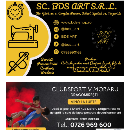
Ionuț Parghel
2
de 2