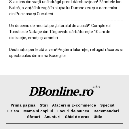
S-a stins din viață un îndrăgit preot dâmbovițean! Părintele Ion
Butcă, o viață întreagă în slujba lui Dumnezeu și a oamenilor
din Pucioasa și Cucuteni
Un deceniu de neuitat pe „Litoralul de acasă!” Complexul
Turistic de Natație din Târgoviște sărbătorește 10 ani de
distracție, emoții și amintiri
Destinația perfectă a verii! Peștera Ialomiței, refugiul răcoros și
spectaculos din inima Bucegilor
DBonline.ro
stiri
Prima pagina
Stiri
Afaceri si E-commerce
Special
Turism
Mama si copilul
Locuri de munca
Recomandari
Sfaturi
Anunturi
Ghid de oras
Utile