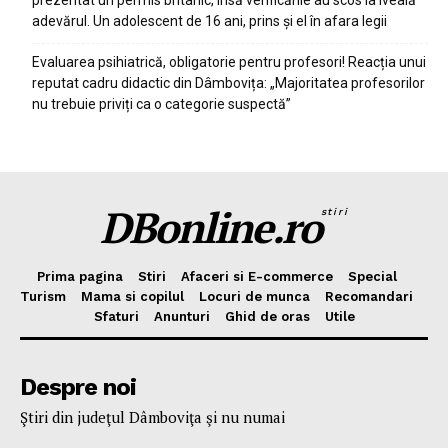
prezentat un permis britanic, însă verificările au scos la iveală
adevărul. Un adolescent de 16 ani, prins și el în afara legii
Evaluarea psihiatrică, obligatorie pentru profesori! Reacția unui
reputat cadru didactic din Dâmbovița: „Majoritatea profesorilor
nu trebuie priviți ca o categorie suspectă”
DBonline.ro
stiri
Prima pagina
Stiri
Afaceri si E-commerce
Special
Turism
Mama si copilul
Locuri de munca
Recomandari
Sfaturi
Anunturi
Ghid de oras
Utile
Despre noi
Ştiri din judeţul Dâmboviţa şi nu numai