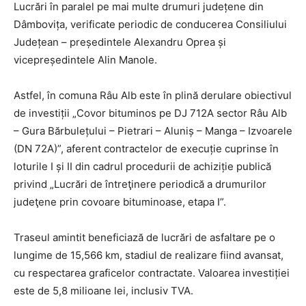
Lucrări în paralel pe mai multe drumuri județene din
Dâmbovița, verificate periodic de conducerea Consiliului
Județean – președintele Alexandru Oprea și
vicepreședintele Alin Manole.
Astfel, în comuna Râu Alb este în plină derulare obiectivul
de investiții „Covor bituminos pe DJ 712A sector Râu Alb
– Gura Bărbulețului – Pietrari – Aluniș – Manga – Izvoarele
(DN 72A)”, aferent contractelor de execuție cuprinse în
loturile I și II din cadrul procedurii de achiziție publică
privind „Lucrări de întreţinere periodică a drumurilor
judeţene prin covoare bituminoase, etapa I”.
Traseul amintit beneficiază de lucrări de asfaltare pe o
lungime de 15,566 km, stadiul de realizare fiind avansat,
cu respectarea graficelor contractate. Valoarea investiției
este de 5,8 milioane lei, inclusiv TVA.