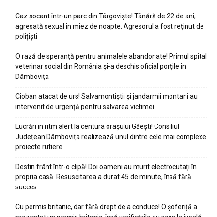
Caz șocant într-un parc din Târgoviște! Tânără de 22 de ani,
agresată sexual în miez de noapte. Agresorul a fost reținut de
polițiști
O rază de speranță pentru animalele abandonate! Primul spital
veterinar social din România și-a deschis oficial porțile în
Dâmbovița
Cioban atacat de urs! Salvamontiștii și jandarmii montani au
intervenit de urgență pentru salvarea victimei
Lucrări în ritm alert la centura orașului Găești! Consiliul
Județean Dâmbovița realizează unul dintre cele mai complexe
proiecte rutiere
Destin frânt într-o clipă! Doi oameni au murit electrocutați în
propria casă. Resuscitarea a durat 45 de minute, însă fără
succes
Cu permis britanic, dar fără drept de a conduce! O șoferiță a