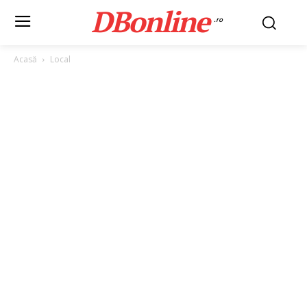
DBonline
.ro
Acasă
Local