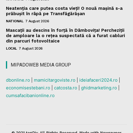
Neatenția care putea costa vieți! O nouă mașină s-a
prăbușit în râpă pe Transfăgărășan
NATIONAL
7 August 2026
Mascații au descins în forță în Dâmbovița! Percheziții
de amploare la o rețea suspectată că a furat cabluri
din parcuri fotovoltaice
LOCAL
7 August 2026
MIPADOWEB MEDIA GROUP
dbonline.ro
|
mamicitargoviste.ro
|
ideiafaceri2024.ro
|
economisestebani.ro
|
catcosta.ro
|
ghidmarketing.ro
|
cumsafacibanionline.ro
© 2021 tagDiv. All Rights Reserved. Made with Newspaper