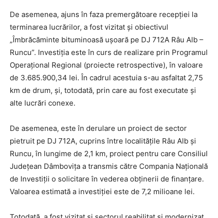
De asemenea, ajuns în faza premergătoare recepției la
terminarea lucrărilor, a fost vizitat și obiectivul
„Îmbrăcăminte bituminoasă ușoară pe DJ 712A Râu Alb –
Runcu”. Investiția este în curs de realizare prin Programul
Operațional Regional (proiecte retrospective), în valoare
de 3.685.900,34 lei. În cadrul acestuia s-au asfaltat 2,75
km de drum, și, totodată, prin care au fost executate și
alte lucrări conexe.
De asemenea, este în derulare un proiect de sector
pietruit pe DJ 712A, cuprins între localitățile Râu Alb și
Runcu, în lungime de 2,1 km, proiect pentru care Consiliul
Județean Dâmbovița a transmis către Compania Națională
de Investiții o solicitare în vederea obținerii de finanțare.
Valoarea estimată a investiției este de 7,2 milioane lei.
Totodată, a fost vizitat și sectorul reabilitat și modernizat