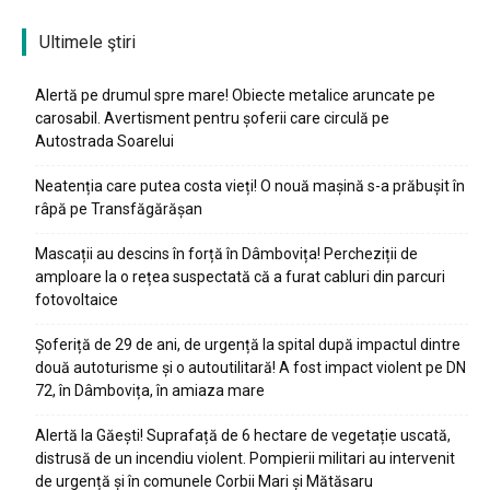
Ultimele ştiri
Alertă pe drumul spre mare! Obiecte metalice aruncate pe
carosabil. Avertisment pentru șoferii care circulă pe
Autostrada Soarelui
Neatenția care putea costa vieți! O nouă mașină s-a prăbușit în
râpă pe Transfăgărășan
Mascații au descins în forță în Dâmbovița! Percheziții de
amploare la o rețea suspectată că a furat cabluri din parcuri
fotovoltaice
Șoferiță de 29 de ani, de urgență la spital după impactul dintre
două autoturisme și o autoutilitară! A fost impact violent pe DN
72, în Dâmbovița, în amiaza mare
Alertă la Găești! Suprafață de 6 hectare de vegetație uscată,
distrusă de un incendiu violent. Pompierii militari au intervenit
de urgență și în comunele Corbii Mari și Mătăsaru