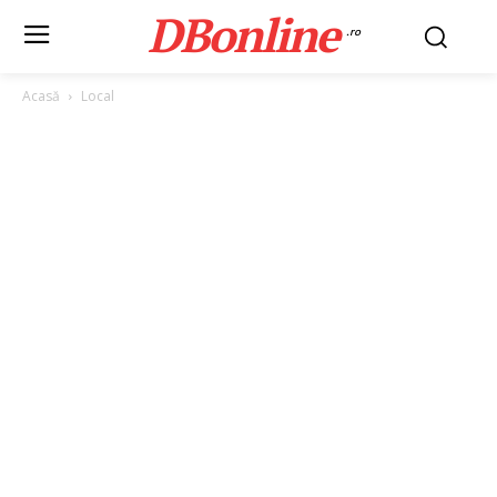
DBonline
.ro
Acasă
Local