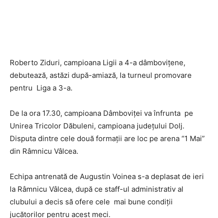
Roberto Ziduri, campioana Ligii a 4-a dâmbovițene,
debutează, astăzi după-amiază, la turneul promovare
pentru Liga a 3-a.
De la ora 17.30, campioana Dâmboviței va înfrunta pe
Unirea Tricolor Dăbuleni, campioana județului Dolj.
Disputa dintre cele două formații are loc pe arena “1 Mai”
din Râmnicu Vâlcea.
Echipa antrenată de Augustin Voinea s-a deplasat de ieri
la Râmnicu Vâlcea, după ce staff-ul administrativ al
clubului a decis să ofere cele mai bune condiții
jucătorilor pentru acest meci.