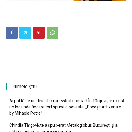
Ultimele ştiri
Ai poftă de un desert cu adevărat special? În Târgoviște există
un loc unde fiecare tort spune o poveste: „Povești Artizanale
by Mihaela Petre”
Chindia Târgoviște a spulberat Metaloglobus București și a
obținut prima victorie a sezonului