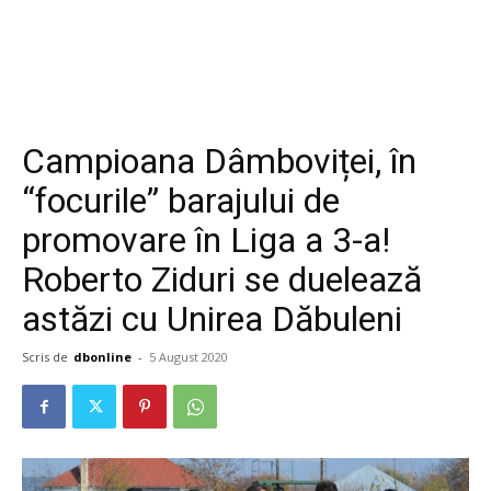
Campioana Dâmboviței, în
“focurile” barajului de
promovare în Liga a 3-a!
Roberto Ziduri se duelează
astăzi cu Unirea Dăbuleni
Scris de
dbonline
-
5 August 2020