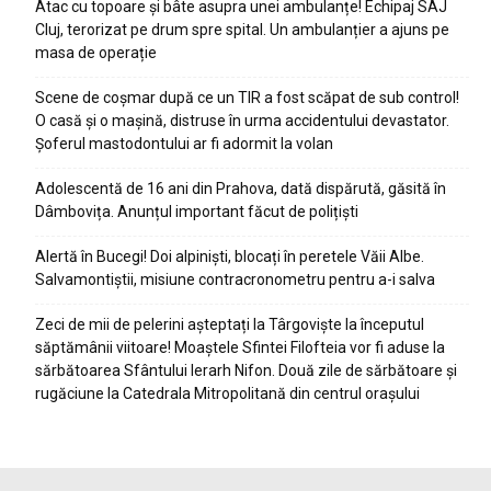
Atac cu topoare și bâte asupra unei ambulanțe! Echipaj SAJ
Cluj, terorizat pe drum spre spital. Un ambulanțier a ajuns pe
masa de operație
Scene de coșmar după ce un TIR a fost scăpat de sub control!
O casă și o mașină, distruse în urma accidentului devastator.
Șoferul mastodontului ar fi adormit la volan
Adolescentă de 16 ani din Prahova, dată dispărută, găsită în
Dâmbovița. Anunțul important făcut de polițiști
Alertă în Bucegi! Doi alpiniști, blocați în peretele Văii Albe.
Salvamontiștii, misiune contracronometru pentru a-i salva
Zeci de mii de pelerini așteptați la Târgoviște la începutul
săptămânii viitoare! Moaștele Sfintei Filofteia vor fi aduse la
sărbătoarea Sfântului Ierarh Nifon. Două zile de sărbătoare și
rugăciune la Catedrala Mitropolitană din centrul orașului