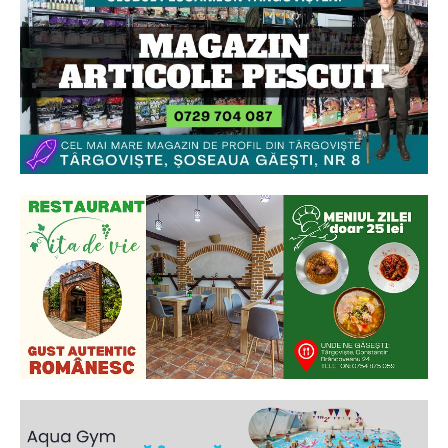
Ionuț Parghel