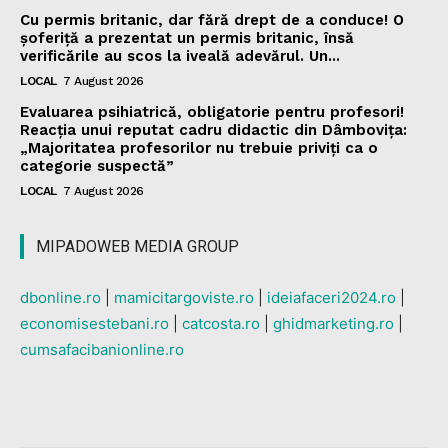
Cu permis britanic, dar fără drept de a conduce! O
șoferiță a prezentat un permis britanic, însă
verificările au scos la iveală adevărul. Un...
LOCAL
7 August 2026
Evaluarea psihiatrică, obligatorie pentru profesori!
Reacția unui reputat cadru didactic din Dâmbovița:
„Majoritatea profesorilor nu trebuie priviți ca o
categorie suspectă”
LOCAL
7 August 2026
MIPADOWEB MEDIA GROUP
dbonline.ro
|
mamicitargoviste.ro
|
ideiafaceri2024.ro
|
economisestebani.ro
|
catcosta.ro
|
ghidmarketing.ro
|
cumsafacibanionline.ro