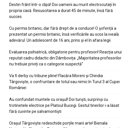
Destin frânt într-o clipă! Doi oameni au murit electrocutați în
propria casă. Resuscitarea a durat 45 de minute, însă fără
succes
Cu permis britanic, dar fără drept de a conduce! O șoferiță a
prezentat un permis britanic, însă verificările au scos la iveală
adevărul. Un adolescent de 16 ani, prins și el în afara legii
Evaluarea psihiatrică, obligatorie pentru profesori! Reacția unui
reputat cadru didactic din Dâmbovița: „Majoritatea profesorilor
nu trebuie priviți ca o categorie suspectă”
Va fi derby cu tribune pline! Flacăra Moreni și Chindia
Târgoviște, o confruntare de totul sau nimic în Turul 3 al Cupei
României
Au confundat muntele cu orașul! Doi turiști, surprinși cu
trotinetele electrice pe Platoul Bucegi. Gestul tinerilor i-a lăsat
fără cuvinte pe salvamontiști
Orașul Târgoviște redeschide porțile marii arte! Bienala