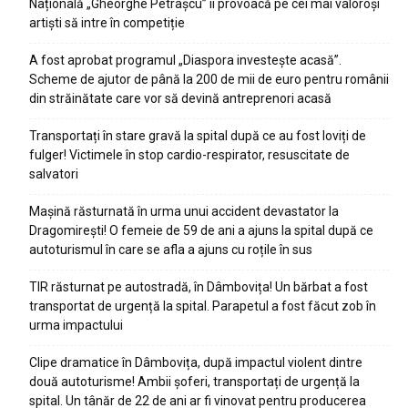
Națională „Gheorghe Petrașcu” îi provoacă pe cei mai valoroși
artiști să intre în competiție
A fost aprobat programul „Diaspora investește acasă”.
Scheme de ajutor de până la 200 de mii de euro pentru românii
din străinătate care vor să devină antreprenori acasă
Transportați în stare gravă la spital după ce au fost loviți de
fulger! Victimele în stop cardio-respirator, resuscitate de
salvatori
Mașină răsturnată în urma unui accident devastator la
Dragomirești! O femeie de 59 de ani a ajuns la spital după ce
autoturismul în care se afla a ajuns cu roțile în sus
TIR răsturnat pe autostradă, în Dâmbovița! Un bărbat a fost
transportat de urgență la spital. Parapetul a fost făcut zob în
urma impactului
Clipe dramatice în Dâmbovița, după impactul violent dintre
două autoturisme! Ambii șoferi, transportați de urgență la
spital. Un tânăr de 22 de ani ar fi vinovat pentru producerea