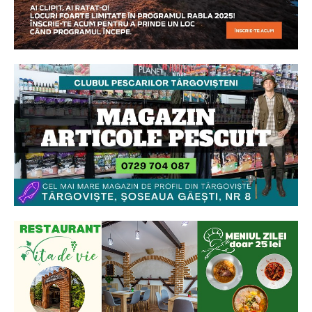
Ionuț Parghel
2
de 2