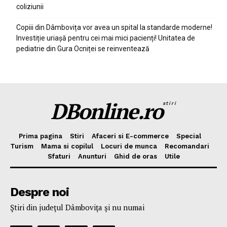
coliziunii
Copiii din Dâmbovița vor avea un spital la standarde moderne!
Investiție uriașă pentru cei mai mici pacienți! Unitatea de
pediatrie din Gura Ocniței se reinventează
DBonline.ro
stiri
Prima pagina
Stiri
Afaceri si E-commerce
Special
Turism
Mama si copilul
Locuri de munca
Recomandari
Sfaturi
Anunturi
Ghid de oras
Utile
Despre noi
Ştiri din judeţul Dâmboviţa şi nu numai