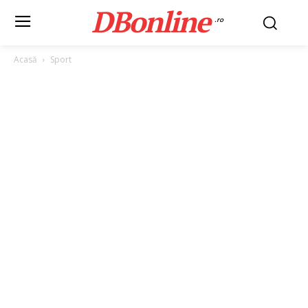
DBonline
.ro
Acasă
Sport