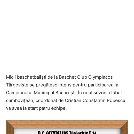
Micii baschetbaliști de la Baschet Club Olympiacos
Târgoviște se pregătesc intens pentru participarea la
Campionatul Municipal București. În noul sezon, clubul
dâmbovițean, coordonat de Cristian Constantin Popescu,
va avea la start patru echipe.