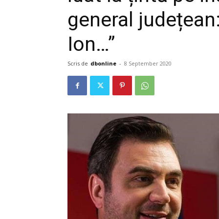
general județean:
Ion…”
Scris de
dbonline
-
8 September 2020