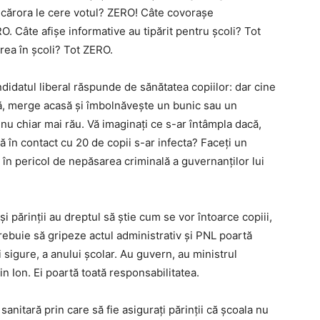
lor cărora le cere votul? ZERO! Câte covorașe
. Câte afișe informative au tipărit pentru școli? Tot
rea în școli? Tot ZERO.
idatul liberal răspunde de sănătatea copiilor: dar cine
ză, merge acasă și îmbolnăvește un bunic sau un
nu chiar mai rău. Vă imaginați ce s-ar întâmpla dacă,
ă în contact cu 20 de copii s-ar infecta? Faceți un
e în pericol de nepăsarea criminală a guvernanților lui
 părinții au dreptul să știe cum se vor întoarce copiii,
 trebuie să gripeze actul administrativ și PNL poartă
i sigure, a anului școlar. Au guvern, au ministrul
rin Ion. Ei poartă toată responsabilitatea.
sanitară prin care să fie asigurați părinții că școala nu