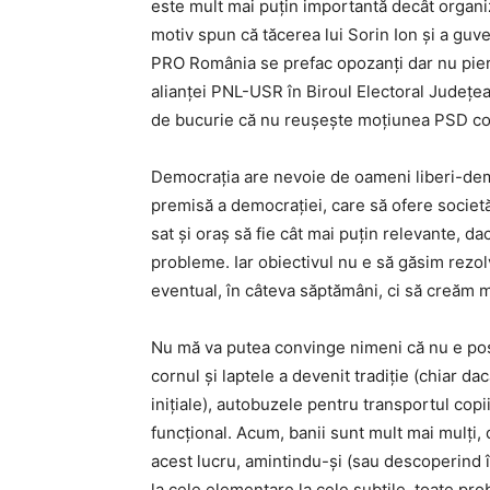
este mult mai puțin importantă decât organiz
motiv spun că tăcerea lui Sorin Ion și a guver
PRO România se prefac opozanți dar nu pie
alianței PNL-USR în Biroul Electoral Județe
de bucurie că nu reușește moțiunea PSD co
Democrația are nevoie de oameni liberi-demo
premisă a democrației, care să ofere societăț
sat și oraș să fie cât mai puțin relevante, d
probleme. Iar obiectivul nu e să găsim rezolv
eventual, în câteva săptămâni, ci să creăm 
Nu mă va putea convinge nimeni că nu e posi
cornul și laptele a devenit tradiție (chiar dac
inițiale), autobuzele pentru transportul cop
funcțional. Acum, banii sunt mult mai mulți,
acest lucru, amintindu-și (sau descoperind 
la cele elementare la cele subtile, toate pr