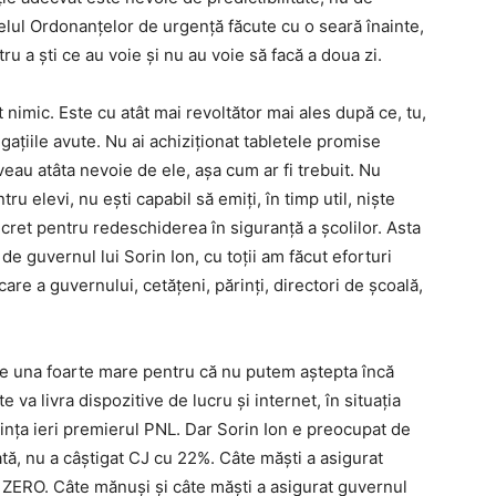
elul Ordonanțelor de urgență făcute cu o seară înainte,
ru a ști ce au voie și nu au voie să facă a doua zi.
t nimic. Este cu atât mai revoltător mai ales după ce, tu,
igațiile avute. Nu ai achiziționat tabletele promise
 aveau atâta nevoie de ele, așa cum ar fi trebuit. Nu
tru elevi, nu ești capabil să emiți, în timp util, niște
ret pentru redeschiderea în siguranță a școlilor. Asta
 de guvernul lui Sorin Ion, cu toții am făcut eforturi
are a guvernului, cetățeni, părinți, directori de școală,
te una foarte mare pentru că nu putem aștepta încă
 va livra dispozitive de lucru și internet, în situația
ința ieri premierul PNL. Dar Sorin Ion e preocupat de
tă, nu a câștigat CJ cu 22%. Câte măști a asigurat
? ZERO. Câte mănuși și câte măști a asigurat guvernul