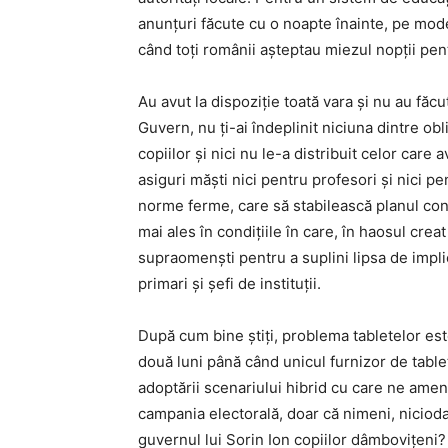
anunțuri făcute cu o noapte înainte, pe mod
când toți românii așteptau miezul nopții pent
Au avut la dispoziție toată vara și nu au făcu
Guvern, nu ți-ai îndeplinit niciuna dintre obl
copiilor și nici nu le-a distribuit celor care
asiguri măști nici pentru profesori și nici pen
norme ferme, care să stabilească planul conc
mai ales în condițiile în care, în haosul creat
supraomenști pentru a suplini lipsa de implic
primari și șefi de instituții.
După cum bine știți, problema tabletelor es
două luni până când unicul furnizor de tablete
adoptării scenariului hibrid cu care ne amen
campania electorală, doar că nimeni, nicioda
guvernul lui Sorin Ion copiilor dâmbovițeni