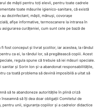
ul de măști pentru toți elevii, pentru toate cadrele
lementate toate măsurile igienico-sanitare, că există
ile au dezinfectant, măști, mănuși, covorașe
ială, afișe informative, termoscanere la intrarea în
ru asigurarea curățeniei, cum sunt cele pe bază de
fi fost conceput și livrat școlilor, iar acestea, la rândul
 pentru ca ei, la rândul lor, să pregătească copiii. Acest
speciale, regula spune că trebuie să iei măsuri speciale.
sanitar și Sorin Ion și-a abandonat responsabilitățile,
ntru ca toată problema să devină imposibilă a uitat să
mnă să te abandoneze autoritățile în plină criză
e înseamnă să îți dea doar obligații Comitetul de
, pentru unii, siguranța copiilor și a cadrelor didactice