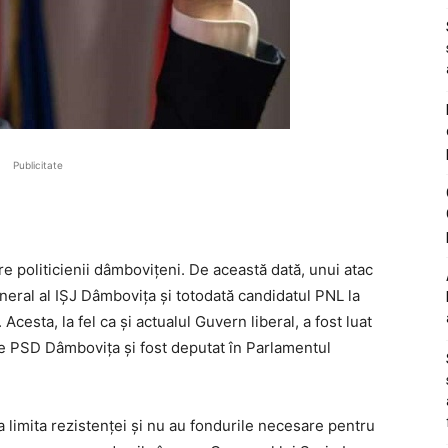
Publicitate
tre politicienii dâmbovițeni. De această dată, unui atac
eneral al IȘJ Dâmbovița și totodată candidatul PNL la
cesta, la fel ca și actualul Guvern liberal, a fost luat
le PSD Dâmbovița și fost deputat în Parlamentul
la limita rezistenței și nu au fondurile necesare pentru