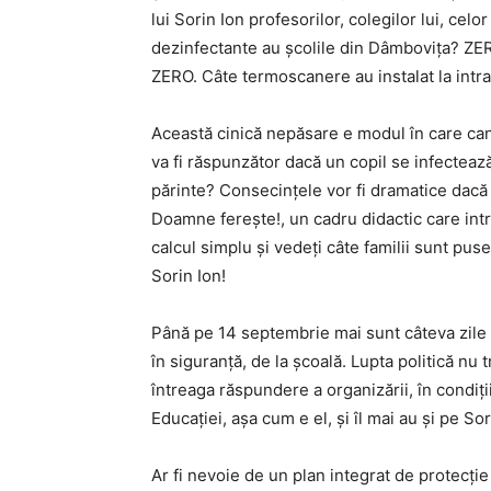
lui Sorin Ion profesorilor, colegilor lui, ce
dezinfectante au școlile din Dâmbovița? ZERO
ZERO. Câte termoscanere au instalat la intra
Această cinică nepăsare e modul în care cand
va fi răspunzător dacă un copil se infectea
părinte? Consecințele vor fi dramatice dacă 
Doamne ferește!, un cadru didactic care intr
calcul simplu și vedeți câte familii sunt pus
Sorin Ion!
Până pe 14 septembrie mai sunt câteva zile și
în siguranță, de la școală. Lupta politică nu
întreaga răspundere a organizării, în condiți
Educației, așa cum e el, și îl mai au și pe So
Ar fi nevoie de un plan integrat de protecție 