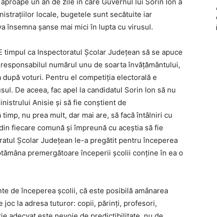
 aproape un an de zile în care Guvernul lui Sorin Ion a
trațiilor locale, bugetele sunt secătuite iar
va însemna șanse mai mici în lupta cu virusul.
. E timpul ca Inspectoratul Școlar Județean să se apuce
 responsabilul numărul unu de soarta învățământului,
după voturi. Pentru el competiția electorală e
usul. De aceea, fac apel la candidatul Sorin Ion să nu
nistrului Anisie și să fie conștient de
timp, nu prea mult, dar mai are, să facă întâlniri cu
ș, din fiecare comună și împreună cu aceștia să fie
atul Școlar Județean le-a pregătit pentru începerea
ptămâna premergătoare începerii școlii conține în ea o
nte de începerea școlii, că este posibilă amânarea
joc la adresa tuturor: copii, părinți, profesori,
ie adecvat este nevoie de predictibilitate, nu de