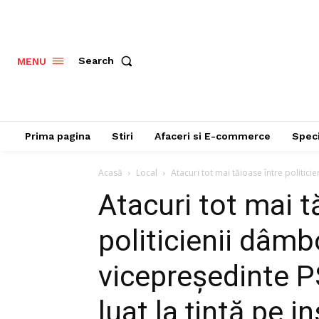
Search
MENU
Prima pagina
Stiri
Afaceri si E-commerce
Speci
Acasă
Local
Atacuri tot mai tăioase între politic
Atacuri tot mai t
politicienii dâmb
vicepreședinte P
luat la țintă pe i