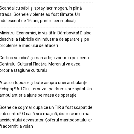
Scandal cu săbii și spray lacrimogen, în plină
stradă! Scenele violente au fost filmate. Un
adolescent de 16 ani, printre cei implicați
Ministrul Economiei, în vizită în Dâmbovița! Dialog
deschis la fabricile din industria de apărare și pe
problemele mediului de afaceri
Cortina se ridică și mari artiști vor urca pe scena
Centrului Cultural Flacăra. Moreniul va avea
propria stagiune culturală
Atac cu topoare și bâte asupra unei ambulanțe!
Echipaj SAJ Cluj, terorizat pe drum spre spital. Un
ambulanțier a ajuns pe masa de operație
Scene de coșmar după ce un TIR a fost scăpat de
sub control! O casă și o mașină, distruse în urma
accidentului devastator. Șoferul mastodontului ar
fi adormit la volan