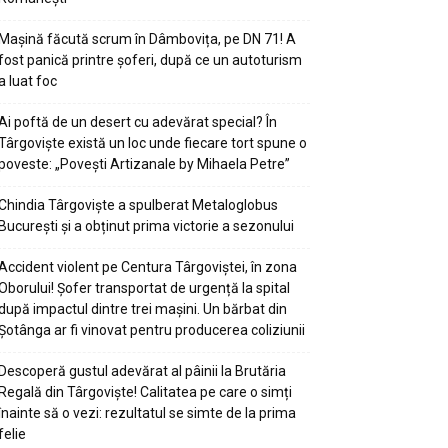
Mașină făcută scrum în Dâmbovița, pe DN 71! A
fost panică printre șoferi, după ce un autoturism
a luat foc
Ai poftă de un desert cu adevărat special? În
Târgoviște există un loc unde fiecare tort spune o
poveste: „Povești Artizanale by Mihaela Petre”
Chindia Târgoviște a spulberat Metaloglobus
București și a obținut prima victorie a sezonului
Accident violent pe Centura Târgoviștei, în zona
Oborului! Șofer transportat de urgență la spital
după impactul dintre trei mașini. Un bărbat din
Șotânga ar fi vinovat pentru producerea coliziunii
Descoperă gustul adevărat al pâinii la Brutăria
Regală din Târgoviște! Calitatea pe care o simți
înainte să o vezi: rezultatul se simte de la prima
felie