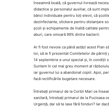
înseamnă boală, că guvernul livrează necesar
didactice și personalul auxiliar, că sunt imp
bănci individuale pentru toți elevii, că școl
dezinfectante, stickere pentru distanțare soc
școli și echipamente de înaltă calitate pent
aburi, care omoară 99% dintre bacterii.
Ar fi fost nevoie ca până astăzi acest Plan să 
lor, să le fi prezentat Comitetelor de părinți
14 septembrie e unul special și, în condiții 
Suntem în cel mai greu moment al războiului 
iar guvernul lui a abandonat copiii. Apoi, pe
facă rectificările bugetare necesare.
Întrebați primarul de la Corbii Mari ce însea
sanitară, întrebați primarul de la Pucioasa c
Urgență, dar să te lase fără fonduri? Iar dacă