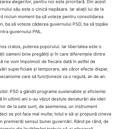
area alegerilor, pentru noi este prioritară. Din acest
nului său este o cinică nepăsare. Iar aliații lui de la
rd niciun moment ba să voteze pentru consolidarea
an, ba să voteze căderea guvernului PSD, ba să țopăie
ntra guvernului PNL.
s cratos, puterea poporului. Iar libertatea este o
ii oameni bine pregătiți și în care diferențele dintre
acă ne vom împotmoli de fiecare dată în astfel de
ări superficiale și temporare, ale căror efecte dispar,
mecanisme care să funcționeze ca o regulă, an de an.
bil: PSD a gândit programe sustenabile și eficiente:
ă în ultimii ani s-au văzut destule denaturări ale ideii
iilor de la sate sunt, de asemenea, un instrument
 deci se pot face mai multe; totul e să-și propună cineva
în premieră) sensul bunei guvernări. Rând pe rând, de
oblemele din învățământ trebuie să-și găsească