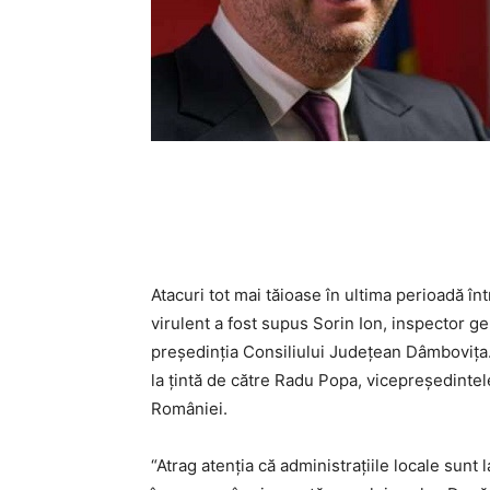
Atacuri tot mai tăioase în ultima perioadă în
virulent a fost supus Sorin Ion, inspector g
președinția Consiliului Județean Dâmbovița. A
la țintă de către Radu Popa, vicepreședinte
României.
“Atrag atenția că administrațiile locale sunt 