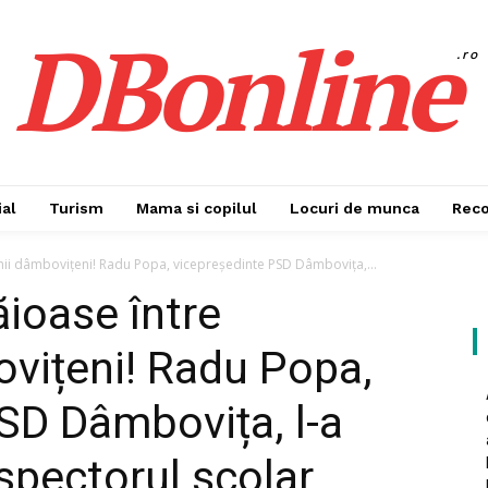
DBonline
.ro
al
Turism
Mama si copilul
Locuri de munca
Rec
ienii dâmbovițeni! Radu Popa, vicepreședinte PSD Dâmbovița,...
ăioase între
ovițeni! Radu Popa,
SD Dâmbovița, l-a
nspectorul școlar