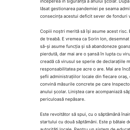
începerea în siguranță a anului școlar. După
lăsat gestionarea pandemiei pe seama adminis
consecința acestui deficit sever de fonduri 
Copiii noștri merită să își asume acest risc
de treabă. E vremea ca Sorin Ion, desemnat
să-și asume funcția și să abandoneze goana 
pierdută, dar mai are o șansă în lupta cu vir
creadă că virusul se sperie de declarațiile mi
responsabilitatea pe acre o are. Mai are încă 
șefii administrațiilor locale din fiecare ora
convină măsurile concrete pe care Inspector
anului școlar. Liniștea care acompaniază să
periculoasă nepăsare.
Este revoltător să spui, cu o săptămână înai
startului cu două săptămâni. Este p bătaie de 
autorități locale. Pentru un sistem de educaț