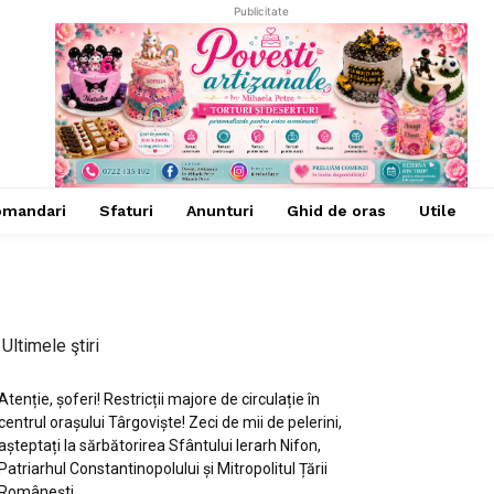
Publicitate
omandari
Sfaturi
Anunturi
Ghid de oras
Utile
Ultimele ştiri
Atenție, șoferi! Restricții majore de circulație în
centrul orașului Târgoviște! Zeci de mii de pelerini,
așteptați la sărbătorirea Sfântului Ierarh Nifon,
Patriarhul Constantinopolului și Mitropolitul Țării
Românești