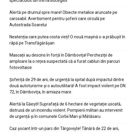
spectaculos din inima Bucegilor
Alertă pe drumul spre mare! Obiecte metalice aruncate pe
carosabil. Avertisment pentru șoferii care circulă pe
Autostrada Soarelui
Neatenția care putea costa vieți! O nouă mașină s-a prăbușit în
râpă pe Transfăgărășan
Mascații au descins în forță în Dâmbovița! Percheziții de
amploare la o rețea suspectată că a furat cabluri din parcuri
fotovoltaice
Șoferiță de 29 de ani, de urgență la spital după impactul dintre
două autoturisme și o autoutilitară! A fost impact violent pe DN
72, în Dâmbovița, în amiaza mare
Alertă la Găești! Suprafață de 6 hectare de vegetație uscată,
distrusă de un incendiu violent. Pompierii militari au intervenit
de urgență și în comunele Corbii Mari și Mătăsaru
Caz șocant într-un parc din Târgoviște! Tânără de 22 de ani,