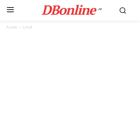
DBonline
.ro
Acasă
Local