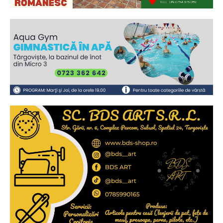
Ionuț Parghel
2
de 2