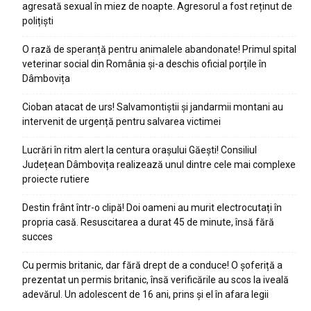
agresată sexual în miez de noapte. Agresorul a fost reținut de
polițiști
O rază de speranță pentru animalele abandonate! Primul spital
veterinar social din România și-a deschis oficial porțile în
Dâmbovița
Cioban atacat de urs! Salvamontiștii și jandarmii montani au
intervenit de urgență pentru salvarea victimei
Lucrări în ritm alert la centura orașului Găești! Consiliul
Județean Dâmbovița realizează unul dintre cele mai complexe
proiecte rutiere
Destin frânt într-o clipă! Doi oameni au murit electrocutați în
propria casă. Resuscitarea a durat 45 de minute, însă fără
succes
Cu permis britanic, dar fără drept de a conduce! O șoferiță a
prezentat un permis britanic, însă verificările au scos la iveală
adevărul. Un adolescent de 16 ani, prins și el în afara legii