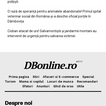
polițiști
O rază de speranță pentru animalele abandonate! Primul spital
veterinar social din România și-a deschis oficial porțile în
Dâmbovița
Cioban atacat de urs! Salvamontiștii și jandarmii montani au
intervenit de urgență pentru salvarea victimei
DBonline.ro
stiri
Prima pagina
Stiri
Afaceri si E-commerce
Special
Turism
Mama si copilul
Locuri de munca
Recomandari
Sfaturi
Anunturi
Ghid de oras
Utile
Despre noi