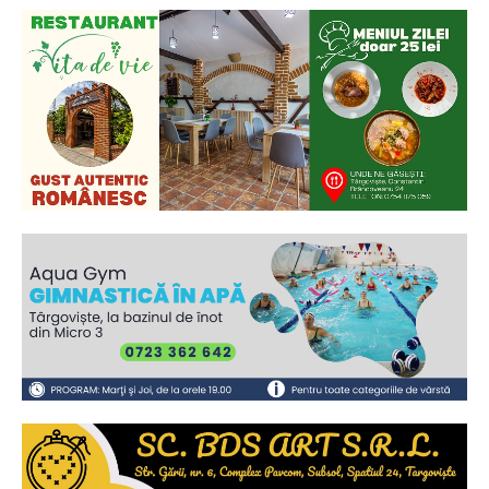
Ionuț Parghel
2
de 2