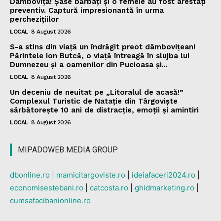
Dâmbovița! Șase bărbați și o femeie au fost arestați
preventiv. Captură impresionantă în urma
perchezițiilor
LOCAL
8 August 2026
S-a stins din viață un îndrăgit preot dâmbovițean!
Părintele Ion Butcă, o viață întreagă în slujba lui
Dumnezeu și a oamenilor din Pucioasa și...
LOCAL
8 August 2026
Un deceniu de neuitat pe „Litoralul de acasă!”
Complexul Turistic de Natație din Târgoviște
sărbătorește 10 ani de distracție, emoții și amintiri
LOCAL
8 August 2026
MIPADOWEB MEDIA GROUP
dbonline.ro
|
mamicitargoviste.ro
|
ideiafaceri2024.ro
|
economisestebani.ro
|
catcosta.ro
|
ghidmarketing.ro
|
cumsafacibanionline.ro