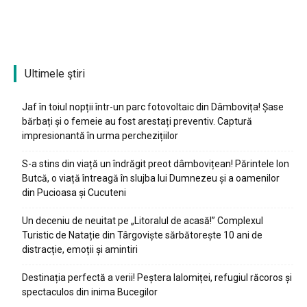
Ultimele ştiri
Jaf în toiul nopții într-un parc fotovoltaic din Dâmbovița! Șase
bărbați și o femeie au fost arestați preventiv. Captură
impresionantă în urma perchezițiilor
S-a stins din viață un îndrăgit preot dâmbovițean! Părintele Ion
Butcă, o viață întreagă în slujba lui Dumnezeu și a oamenilor
din Pucioasa și Cucuteni
Un deceniu de neuitat pe „Litoralul de acasă!” Complexul
Turistic de Natație din Târgoviște sărbătorește 10 ani de
distracție, emoții și amintiri
Destinația perfectă a verii! Peștera Ialomiței, refugiul răcoros și
spectaculos din inima Bucegilor