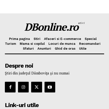
DBonline.ro
stiri
Prima pagina
Stiri
Afaceri si E-commerce
Special
Turism
Mama si copilul
Locuri de munca
Recomandari
Sfaturi
Anunturi
Ghid de oras
Utile
Despre noi
Ştiri din judeţul Dâmboviţa şi nu numai
Link-uri utile