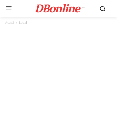
DBonline
.ro
Acasă
Local