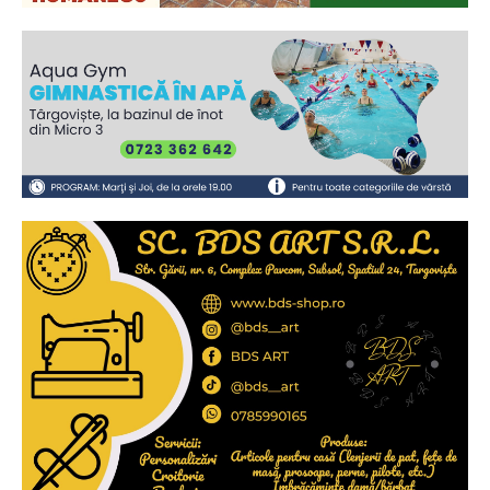
Ionuț Parghel
2
de 2