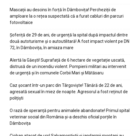
Mascații au descins în forță în Dâmbovița! Percheziții de
amploare la o rețea suspectată că a furat cabluri din parcuri
fotovoltaice
Șoferiță de 29 de ani, de urgență la spital după impactul dintre
două autoturisme și o autoutilitară! A fost impact violent pe DN
72, în Dâmbovița, în amiaza mare
Alertă la Găești! Suprafață de 6 hectare de vegetație uscată,
distrusă de un incendiu violent. Pompierii militari au intervenit
de urgență și în comunele Corbii Mari și Mătăsaru
Caz șocant într-un parc din Târgoviște! Tânără de 22 de ani,
agresată sexual în miez de noapte. Agresorul a fost reținut de
polițiști
O rază de speranță pentru animalele abandonate! Primul spital
veterinar social din România și-a deschis oficial porțile în
Dâmbovița
Cioban atacat de urs! Salvamontiștii și jandarmii montani au