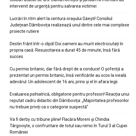
intervenit de urgență pentru salvarea victimei
Lucrări în ritm alert la centura orașului Găești! Consiliul
Județean Dâmbovița realizează unul dintre cele mai complexe
proiecte rutiere
Destin frânt într-o clipă! Doi oameni au murit electrocutați în
propria casă. Resuscitarea a durat 45 de minute, însă fără
succes
Cu permis britanic, dar fără drept de a conduce! O șoferiță a
prezentat un permis britanic, însă verificările au scos la iveală
adevărul. Un adolescent de 16 ani, prins și el în afara legii
Evaluarea psihiatrică, obligatorie pentru profesori! Reacția unui
reputat cadru didactic din Dâmbovița: „Majoritatea profesorilor
nu trebuie priviți ca o categorie suspectă”
Va fi derby cu tribune pline! Flacăra Moreni și Chindia
Târgoviște, o confruntare de totul sau nimic în Turul 3 al Cupei
României