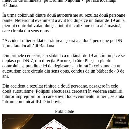
miercuri de dimineață, pe Drumul Național 7, pe raza localității
Bâldana.
În urma coliziunii dintre două autoturisme au rezultat două persoane
rănite. Nefericitul eveniment a avut loc după ce un tânăr de 19 ani a
pierdut controlul volanului și a intrat în coliziune cu o altă mașină,
care circula din sens opus.
“Accident rutier soldat cu rănirea ușoară a a două persoane pe DN
7, în afara localității Bâldana.
Din primele cercetări, s-a stabilit că un tânăr de 19 ani, în timp ce se
deplasa pe DN 7, din direcția București către Pitești a pierdut
controlul asupra direcției de deplasare și a intrat în coliziune cu un
autoturism care circula din sens opus, condus de un bărbat de 43 de
ani.
Din accident a rezultat rănirea a două persoane, pasagere în cele
două autoturisme. Polițistii efectuează cercetări în vederea stabilirii
tuturor împrejurărilor în care a avut loc evenimentul rutier”, se arată
într-un comunicat IPJ Dâmbovița.
Publicitate