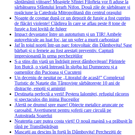
săptămânii viitoare! Moaștele Sfintei Filofteia vor fi aduse la
sărbătoarea Sfântului Ierarh Nifon. Două zile de sărbătoare și
rugăciune la Catedrala Mitropolitană din centrul orașului
Noapte de coșmar după ce un depozit de furaje a fost cuprins
de flăcări violente! Clădirea în care se aflau peste 8 tone de
furaje a fost lovită de fulger
Impact devastator între un autoturism și un TIR! Ambele
autovehicule au luat foc, iar un șofer a murit carbonizat
Jaf în toiul nopții într-un parc fotovoltaic din Dâmbovița! Șase
bărbați și o femeie au fost arestați preventiv. Captură
impresionantă în urma perchezițiilor
S-a stins din viață un îndrăgit preot dâmbovițean! Părintele
Ion Butcă, o viață întreagă în slujba lui Dumnezeu și a
oamenilor din Pucioasa și Cucuteni
Un deceniu de neuitat pe „Litoralul de acasă!” Complexul
Turistic de Natație din Târgoviște sărbătorește 10 ani de
distracție, emoții și amintiri
Destinația perfectă a verii! Peștera Ialomiței, refugiul răcoros
și spectaculos din inima Bucegilor
Alertă pe drumul spre mare! Obiecte metalice aruncate pe
carosabil. Avertisment pentru șoferii care circulă pe
Autostrada Soarelui
Neatenția care putea costa vieți! O nouă mașină s-a prăbușit în
râpă pe Transfăgărășan
Mascații au descins în forță în Dâmbovița! Percheziții de