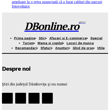
amploare la o rețea suspectată că a furat cabluri din parcuri
fotovoltaice
DBonline.ro
stiri
Prima pagina
Stiri
Afaceri si E-commerce
Special
Turism
Mama si copilul
Locuri de munca
Recomandari
Sfaturi
Anunturi
Ghid de oras
Utile
Despre noi
Ştiri din judeţul Dâmboviţa şi nu numai