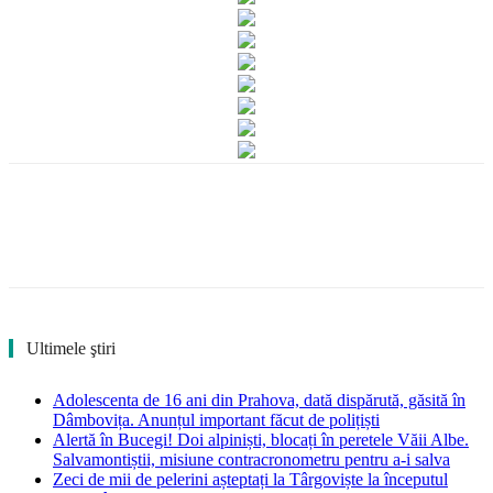
Ultimele ştiri
Adolescenta de 16 ani din Prahova, dată dispărută, găsită în
Dâmbovița. Anunțul important făcut de polițiști
Alertă în Bucegi! Doi alpiniști, blocați în peretele Văii Albe.
Salvamontiștii, misiune contracronometru pentru a-i salva
Zeci de mii de pelerini așteptați la Târgoviște la începutul