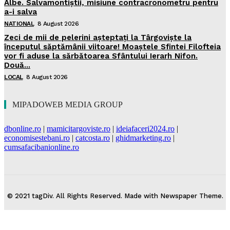
Albe. Salvamontiștii, misiune contracronometru pentru
a-i salva
NATIONAL
8 August 2026
Zeci de mii de pelerini așteptați la Târgoviște la
începutul săptămânii viitoare! Moaștele Sfintei Filofteia
vor fi aduse la sărbătoarea Sfântului Ierarh Nifon.
Două...
LOCAL
8 August 2026
MIPADOWEB MEDIA GROUP
dbonline.ro
|
mamicitargoviste.ro
|
ideiafaceri2024.ro
|
economisestebani.ro
|
catcosta.ro
|
ghidmarketing.ro
|
cumsafacibanionline.ro
© 2021 tagDiv. All Rights Reserved. Made with Newspaper Theme.