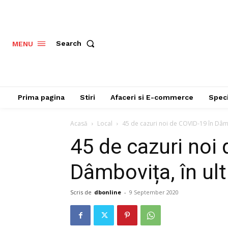
Search
MENU
Prima pagina
Stiri
Afaceri si E-commerce
Speci
Acasă
Local
45 de cazuri noi de COVID-19 în Dâmbo
45 de cazuri noi
Dâmbovița, în ul
Scris de
dbonline
-
9 September 2020