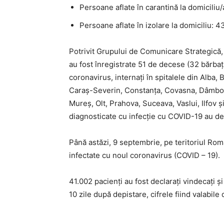
Persoane aflate în carantină la domiciliu
Persoane aflate în izolare la domiciliu: 4
Potrivit Grupului de Comunicare Strategică, 
au fost înregistrate 51 de decese (32 bărbați
coronavirus, internați în spitalele din Alba, 
Caraș-Severin, Constanța, Covasna, Dâmbovi
Mureș, Olt, Prahova, Suceava, Vaslui, Ilfov 
diagnosticate cu infecție cu COVID-19 au de
Până astăzi, 9 septembrie, pe teritoriul Ro
infectate cu noul coronavirus (COVID – 19).
41.002 pacienți au fost declarați vindecați ș
10 zile după depistare, cifrele fiind valabil