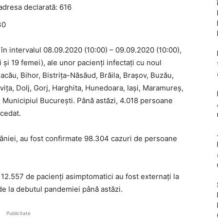
/adresa declarată: 616
30
în intervalul 08.09.2020 (10:00) – 09.09.2020 (10:00),
 și 19 femei), ale unor pacienți infectați cu noul
Bacău, Bihor, Bistrița-Năsăud, Brăila, Brașov, Buzău,
ța, Dolj, Gorj, Harghita, Hunedoara, Iași, Maramureș,
și Municipiul București. Până astăzi, 4.018 persoane
cedat.
mâniei, au fost confirmate 98.304 cazuri de persoane
i 12.557 de pacienți asimptomatici au fost externați la
e de la debutul pandemiei până astăzi.
Publicitate