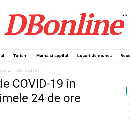
DBonline
.ro
al
Turism
Mama si copilul
Locuri de munca
Rec
vița, în ultimele 24 de...
 de COVID-19 în
timele 24 de ore