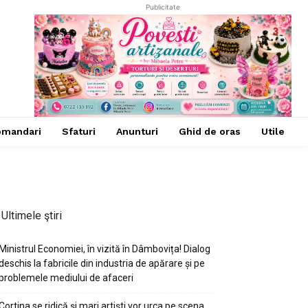
Publicitate
omandari
Sfaturi
Anunturi
Ghid de oras
Utile
Ultimele ştiri
Ministrul Economiei, în vizită în Dâmbovița! Dialog
deschis la fabricile din industria de apărare și pe
problemele mediului de afaceri
Cortina se ridică și mari artiști vor urca pe scena