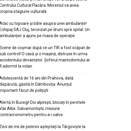
Centrului Cultural Flacăra. Moreniul va avea
propria stagiune culturală
Atac cu topoare și bâte asupra unei ambulanțe!
Echipaj SAJ Cluj, terorizat pe drum spre spital. Un
ambulanțier a ajuns pe masa de operație
Scene de coșmar după ce un TIR a fost scăpat de
sub control! O casă și o mașină, distruse în urma
accidentului devastator. Șoferul mastodontului ar
fi adormit la volan
Adolescentă de 16 ani din Prahova, dată
dispărută, găsită în Dâmbovița. Anunțul
important făcut de polițiști
Alertă în Bucegi! Doi alpiniști, blocați în peretele
Văii Albe. Salvamontiștii, misiune
contracronometru pentru a-i salva
Zeci de mii de pelerini așteptați la Târgoviște la