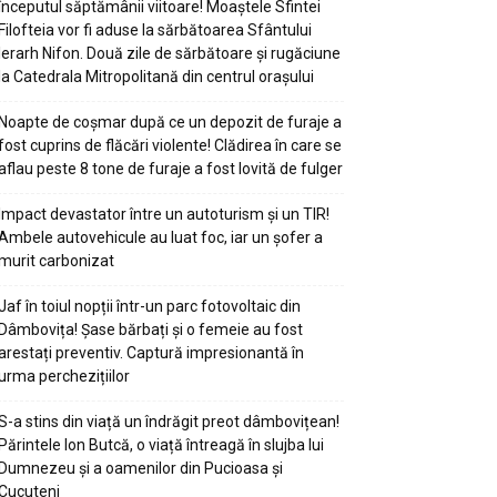
începutul săptămânii viitoare! Moaștele Sfintei
Filofteia vor fi aduse la sărbătoarea Sfântului
Ierarh Nifon. Două zile de sărbătoare și rugăciune
la Catedrala Mitropolitană din centrul orașului
Noapte de coșmar după ce un depozit de furaje a
fost cuprins de flăcări violente! Clădirea în care se
aflau peste 8 tone de furaje a fost lovită de fulger
Impact devastator între un autoturism și un TIR!
Ambele autovehicule au luat foc, iar un șofer a
murit carbonizat
Jaf în toiul nopții într-un parc fotovoltaic din
Dâmbovița! Șase bărbați și o femeie au fost
arestați preventiv. Captură impresionantă în
urma perchezițiilor
S-a stins din viață un îndrăgit preot dâmbovițean!
Părintele Ion Butcă, o viață întreagă în slujba lui
Dumnezeu și a oamenilor din Pucioasa și
Cucuteni