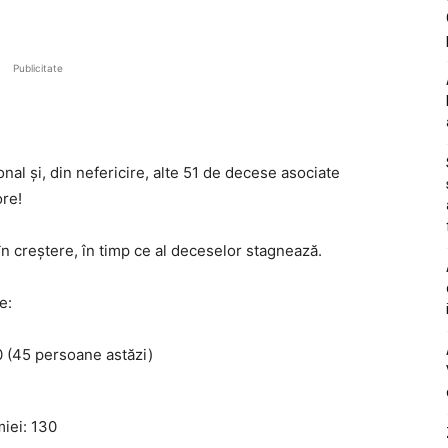
Publicitate
nal și, din nefericire, alte 51 de decese asociate
ore!
în creștere, în timp ce al deceselor stagnează.
e:
 (45 persoane astăzi)
iei: 130