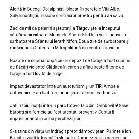
Alertă în Bucegi! Doi alpiniști, blocați în peretele Văii Albe.
Salvamontiștii, misiune contracronometru pentru a-i salva
Zeci de mii de pelerini așteptați la Târgoviște la începutul
săptămânii viitoare! Moaștele Sfintei Filofteia vor fi aduse la
sărbătoarea Sfântului Ierarh Nifon. Două zile de sărbătoare și
rugăciune la Catedrala Mitropolitană din centrul orașului
Noapte de coșmar după ce un depozit de furaje a fost cuprins
de flăcări violente! Clădirea în care se aflau peste 8 tone de
furaje a fost lovită de fulger
Impact devastator între un autoturism și un TIR! Ambele
autovehicule au luat foc, iar un șofer a murit carbonizat
Jaf în toiul nopții într-un parc fotovoltaic din Dâmbovița! Șase
bărbați și o femeie au fost arestați preventiv. Captură
impresionantă în urma perchezițiilor
S-a stins din viață un îndrăgit preot dâmbovițean! Părintele Ion
Butcă, o viață întreagă în slujba lui Dumnezeu și a oamenilor