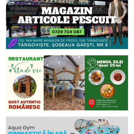
Ionuț Parghel