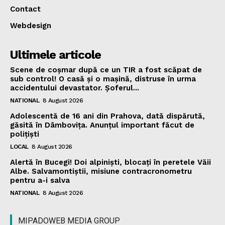
Contact
Webdesign
Ultimele articole
Scene de coșmar după ce un TIR a fost scăpat de
sub control! O casă și o mașină, distruse în urma
accidentului devastator. Șoferul...
NATIONAL
8 August 2026
Adolescentă de 16 ani din Prahova, dată dispărută,
găsită în Dâmbovița. Anunțul important făcut de
polițiști
LOCAL
8 August 2026
Alertă în Bucegi! Doi alpiniști, blocați în peretele Văii
Albe. Salvamontiștii, misiune contracronometru
pentru a-i salva
NATIONAL
8 August 2026
MIPADOWEB MEDIA GROUP