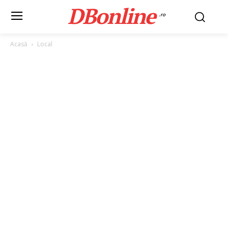
DBonline
.ro
Acasă
Local