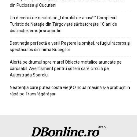
din Pucioasa și Cucuteni
Un deceniu de neuitat pe „Litoralul de acasă!” Complexul
Turistic de Natație din Târgoviște sărbătorește 10 ani de
distracție, emoții și amintiri
Destinația perfectă a verii! Peștera Ialomiței, refugiul răcoros și
spectaculos din inima Bucegilor
Alertă pe drumul spre mare! Obiecte metalice aruncate pe
carosabil. Avertisment pentru șoferii care circulă pe
Autostrada Soarelui
Neatenția care putea costa vieți! O nouă mașină s-a prăbușit în
râpă pe Transfăgărășan
DBonline.ro
stiri