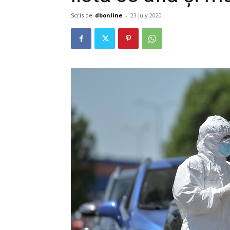
Scris de
dbonline
-
23 July 2020