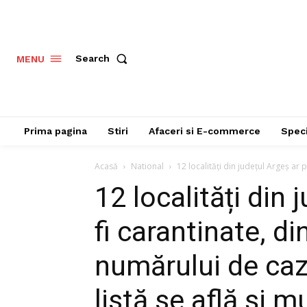
Search
MENU
Prima pagina
Stiri
Afaceri si E-commerce
Speci
Acasă
National
12 localități din județul Argeș ar p
12 localități din
fi carantinate, di
numărului de caz
listă se află și m