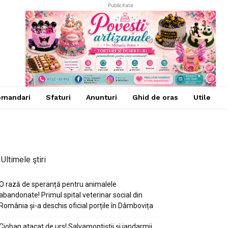
Publicitate
omandari
Sfaturi
Anunturi
Ghid de oras
Utile
Ultimele ştiri
O rază de speranță pentru animalele
abandonate! Primul spital veterinar social din
România și-a deschis oficial porțile în Dâmbovița
Cioban atacat de urs! Salvamontiștii și jandarmii