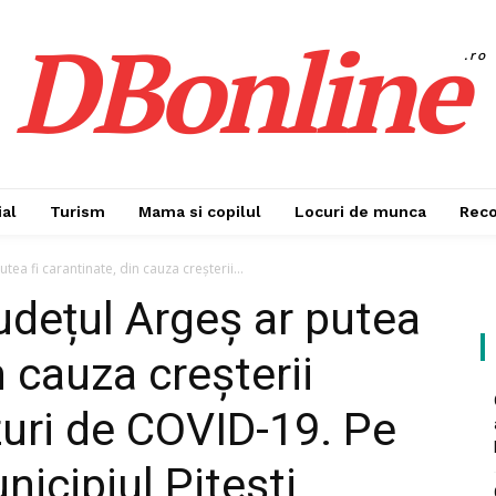
DBonline
.ro
al
Turism
Mama si copilul
Locuri de munca
Rec
utea fi carantinate, din cauza creșterii...
 județul Argeș ar putea
n cauza creșterii
uri de COVID-19. Pe
unicipiul Pitești