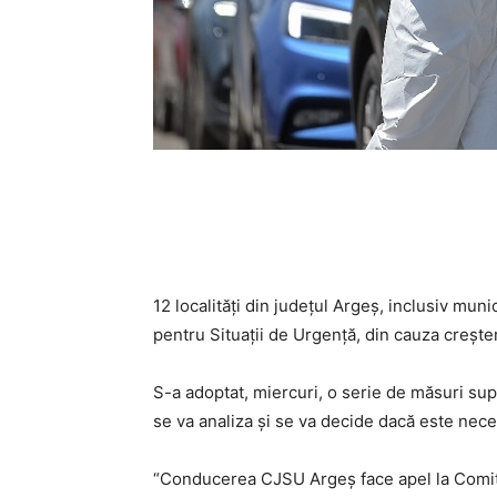
12 localități din județul Argeș, inclusiv mun
pentru Situații de Urgență, din cauza crește
S-a adoptat, miercuri, o serie de măsuri supl
se va analiza și se va decide dacă este nece
“Conducerea CJSU Argeș face apel la Comite