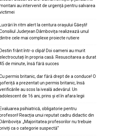
montani au intervenit de urgență pentru salvarea
victimei
Lucrări în ritm alert la centura orașului Găești!
Consiliul Județean Dâmbovița realizează unul
dintre cele mai complexe proiecte rutiere
Destin frânt într-o clipă! Doi oameni au murit
electrocutați în propria casă. Resuscitarea a durat
45 de minute, însă fără succes
Cu permis britanic, dar fără drept de a conduce! O
șoferiță a prezentat un permis britanic, însă
verificările au scos la iveală adevărul. Un
adolescent de 16 ani, prins și el în afara legii
Evaluarea psihiatrică, obligatorie pentru
profesori! Reacția unui reputat cadru didactic din
Dâmbovița: „Majoritatea profesorilor nu trebuie
priviți ca o categorie suspectă”