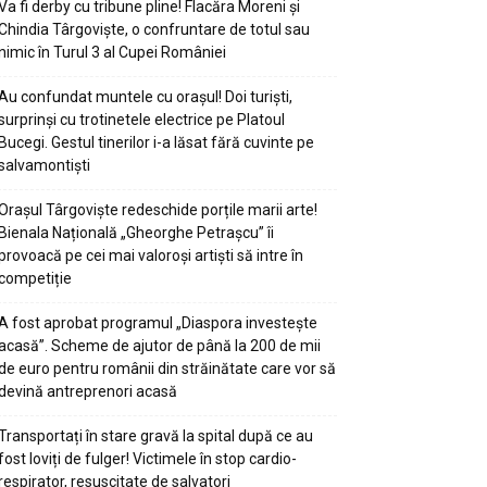
Va fi derby cu tribune pline! Flacăra Moreni și
Chindia Târgoviște, o confruntare de totul sau
nimic în Turul 3 al Cupei României
Au confundat muntele cu orașul! Doi turiști,
surprinși cu trotinetele electrice pe Platoul
Bucegi. Gestul tinerilor i-a lăsat fără cuvinte pe
salvamontiști
Orașul Târgoviște redeschide porțile marii arte!
Bienala Națională „Gheorghe Petrașcu” îi
provoacă pe cei mai valoroși artiști să intre în
competiție
A fost aprobat programul „Diaspora investește
acasă”. Scheme de ajutor de până la 200 de mii
de euro pentru românii din străinătate care vor să
devină antreprenori acasă
Transportați în stare gravă la spital după ce au
fost loviți de fulger! Victimele în stop cardio-
respirator, resuscitate de salvatori