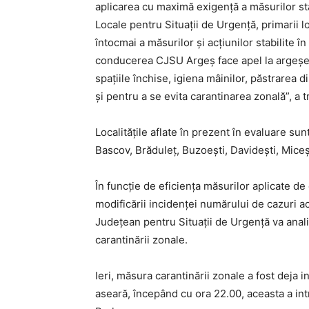
aplicarea cu maximă exigență a măsurilor stab
Locale pentru Situații de Urgență, primarii l
întocmai a măsurilor și acțiunilor stabilite în
conducerea CJSU Argeș face apel la argeșen
spațiile închise, igiena mâinilor, păstrarea d
și pentru a se evita carantinarea zonală”, a
Localitățile aflate în prezent în evaluare sunt
Bascov, Brăduleț, Buzoești, Davidești, Miceșt
În funcție de eficiența măsurilor aplicate de că
modificării incidenței numărului de cazuri a
Județean pentru Situații de Urgență va anali
carantinării zonale.
Ieri, măsura carantinării zonale a fost deja in
aseară, începând cu ora 22.00, aceasta a intr