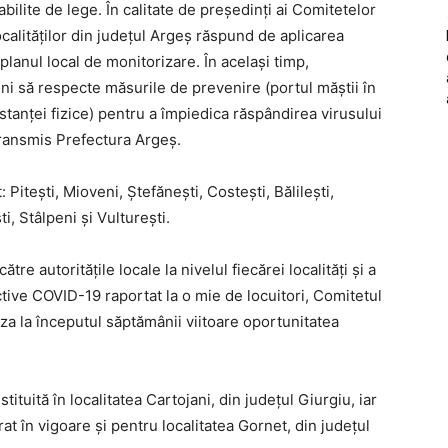
ilite de lege. În calitate de președinți ai Comitetelor
ocalităților din județul Argeș răspund de aplicarea
 planul local de monitorizare. În același timp,
i să respecte măsurile de prevenire (portul măștii în
istanței fizice) pentru a împiedica răspândirea virusului
 transmis Prefectura Argeș.
: Pitești, Mioveni, Ștefănești, Costești, Bălilești,
i, Stâlpeni și Vulturești.
tre autoritățile locale la nivelul fiecărei localități și a
ctive COVID-19 raportat la o mie de locuitori, Comitetul
za la începutul săptămânii viitoare oportunitatea
stituită în localitatea Cartojani, din județul Giurgiu, iar
at în vigoare și pentru localitatea Gornet, din județul