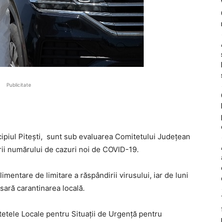
Publicitate
icipiul Pitești, sunt sub evaluarea Comitetului Județean
rii numărului de cazuri noi de COVID-19.
imentare de limitare a răspândirii virusului, iar de luni
sară carantinarea locală.
tele Locale pentru Situații de Urgență pentru